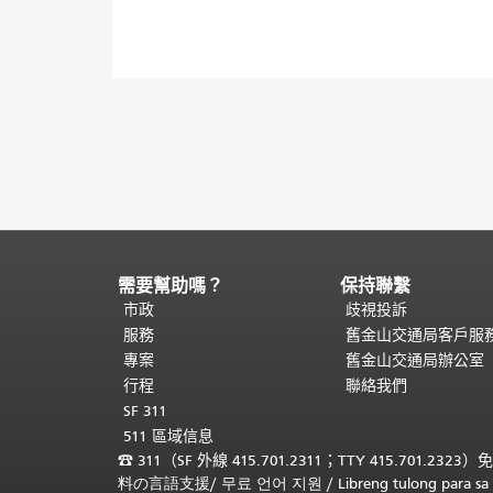
需要幫助嗎？
保持聯繫
頁
面
市政
歧視投訴
內
服務
舊金山交通局客戶服
容
專案
舊金山交通局辦公室
結
行程
聯絡我們
束。
本
SF 311
頁
511 區域信息
剩
☎
311（SF 外線 415.701.2311；TTY 415.701.2323）
餘
料の言語支援
/
무료 언어 지원
/
Libreng tulong para