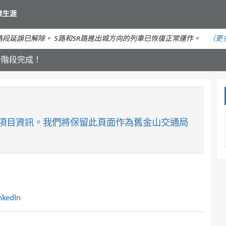
移
業生涯
至
主
段延誤已解除。 5路和5R路進出城方向的列車已恢復正常運作。
（更
要
內
一階段完成！
容
項目資訊。我們將保留此頁面作為舊金山交通局
nkedIn