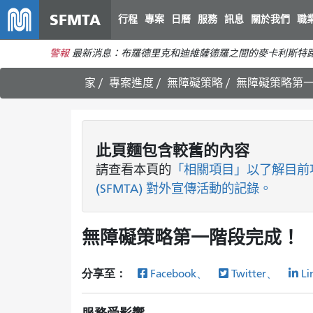
SFMTA
行程
專案
日曆
服務
訊息
關於我們
職
警報
最新消息：布羅德里克和迪維薩德羅之間的麥卡利斯特路
家
專案進度
無障礙策略
無障礙策略第
此頁麵包含較舊的內容
請查看
本頁的
「相關項目」以了解目前
(SFMTA) 對外宣傳活動的記錄。
無障礙策略第一階段完成！
分享至：
Facebook、
Twitter、
Li