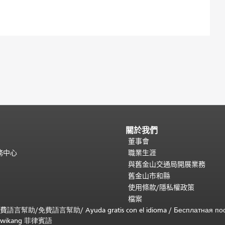
關於我們
董事會
務中心
職業生涯
與舊金山交通局開展業務
舊金山市和縣
使用條款/隱私權政策
檔案
免費
語言幫助
/
免費
語言幫助
/ Ayuda gratis con el idioma
/ Бесплатная
по
 sa wikang 菲律賓語