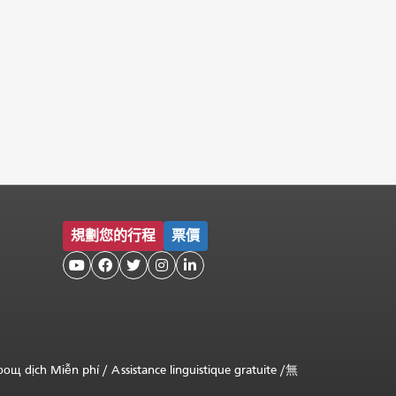
規劃您的行程
票價





оощ dịch Miễn phí
/
Assistance linguistique gratuite
/
無