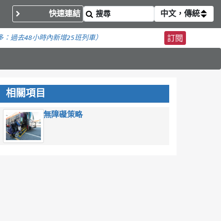
快速連結
中文，傳統
多：
過去48小時內新增
25班列車）
訂閱
相關項目
無障礙策略