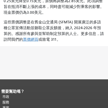
0.25美元降至0.15美元，票價將調整為2.85美元。此項調整
旨在抵消不斷上漲的成本，同時盡可能減少對乘客的影響。
現金票價仍為3.00美元。
這些票價調整是在舊金山交通局 (SFMTA) 開展廣泛的多語
種公眾宣傳活動並聽取公眾反饋後，納入 2024-2026 年預
算的。感謝所有參與並幫助制定預算的人士。更多信息，請
訪問我們的
票價網頁
或致電 311。
需要幫助嗎？
頁面內容結束。
本頁剩餘內容在每一頁
都會重複顯示。
市政
返回主要內容頂部
。
服務
專案