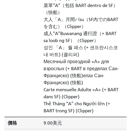
菜單“A”（包括 BART dentro de SF）
（快船）
大人「A」月間パsu（SF內でのBART
を含む）（Clipper）
成人“A”Buwanang 通行證（+ BART
sa loob ng SF）（Clipper）
성인 「A」 월 패스 (+ 샌프란시스코
내 바트) (클리퍼)
Месячный проездной «А» для
взрослых (+ BART в пределах Сан-
Франциско) (快船)елах Сан-
Франциско) (快船)
Carte mensuelle Adulte «A» (+ BART
dans SF) (Clipper)
Thẻ Tháng “A” cho Người lớn (+
BART trong SF) (Clipper)
價格
9.00美元