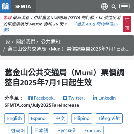
移
SFMTA
切
至
換
警報
最新消息：由於舊金山消防局 (SFFD) 的行動，14 號進出港
主
訂
導
公車繼續繞行 Mission 街和 26 街。
（
過去 48 小時內新增
25
要
閱
航
例）
內
容
家
關於我們
公共通知
舊金山公共交通局（Muni）票價調整自2025年7月1日起生效
舊金山公共交通局（Muni）票價調
整自2025年7月1日起生效
分享至：
Facebook、
Twitter、
LinkedIn
SFMTA.com/July2025FareIncrease
English
Español
中文
Filipino
Tiếng Việt
한국어
日本語
Русский
Français