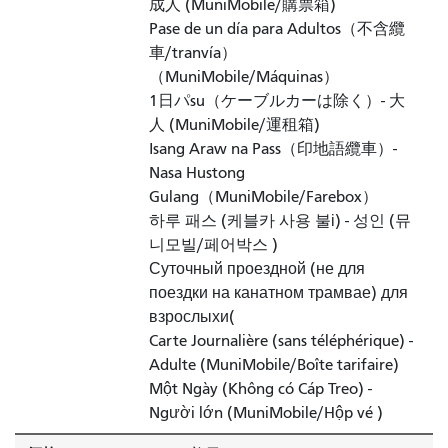
成人 (MuniMobile/購票箱)
Pase de un día para Adultos（不含纜
車/tranvía）
（MuniMobile/Máquinas）
1日パsu（ケーブルカーは除く）- 大
人 (MuniMobile/運租箱)
Isang Araw na Pass（印地語纜車）-
Nasa Hustong
Gulang（MuniMobile/Farebox）
하루 패스 (케블카 사용 불і) - 성인 (뮤
니모빌/페어박스 )
Суточный проездной (не для
поездки на канатном трамвае) для
взрослыхи(
Carte Journalière (sans téléphérique) -
Adulte (MuniMobile/Boîte tarifaire)
Một Ngày (Không có Cáp Treo) -
Người lớn (MuniMobile/Hộp vé )