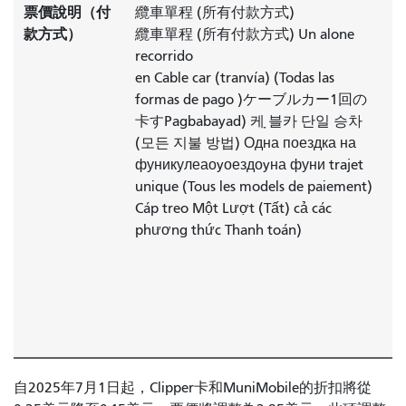
票價說明（付
纜車單程 (所有付款方式)
款方式）
纜車單程 (所有付款方式) Un
alone
recorrido
en Cable car (tranvía) (Todas las
formas de pago )
ケーブルカー1回の
卡すPagbabayad) 케ָ
블카 단일 승차
(모든 지불 방법) Одна поездка на
фуникулеаоyоездоyна
фуни trajet
unique (Tous les models de
paiement)
Cáp treo Một Lượt (Tất) cả các
phương thức Thanh toán)
自2025年7月1日起，Clipper卡和MuniMobile的折扣將從