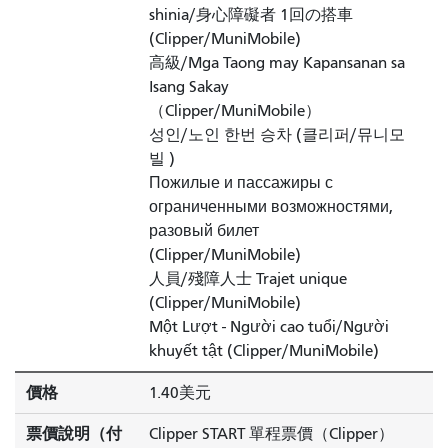
shinia/身心障礙者 1回の搭車
(Clipper/MuniMobile)
高級/Mga Taong may Kapansanan sa
Isang Sakay
（Clipper/MuniMobile）
성인/노인 한번 승차 (클리퍼/뮤니모
빌 )
Пожилые и пассажиры с
ограниченными возможностями,
разовый билет
(Clipper/MuniMobile)
人員/殘障人士 Trajet unique
(Clipper/MuniMobile)
Một Lượt - Người cao tuổi/Người
khuyết tật (Clipper/MuniMobile)
價格
1.40美元
票價說明（付
Clipper START 單程票價（Clipper）