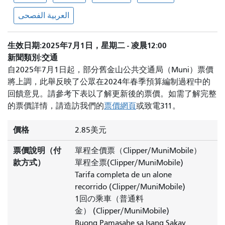
العربية الفصحى
生效日期
2025年7月1日，星期二 - 凌晨12:00
新聞類別
交通
自2025年7月1日起，部分舊金山公共交通局（Muni）票價
將上調，此舉反映了公眾在2024年春季預算編制過程中的
回饋意見。請參考下表以了解更新後的票價。如需了解完整
的票價詳情，請造訪我們的
票價網頁
或致電311。
價格
2.85美元
票價說明（付
單程全價票（Clipper/MuniMobile）
款方式）
單程全票
(Clipper/MuniMobile)
Tarifa completa de un alone
recorrido
(Clipper/MuniMobile)
1回の乘車（普通料
金）
(Clipper/MuniMobile)
Buong Pamasahe sa Isang Sakay