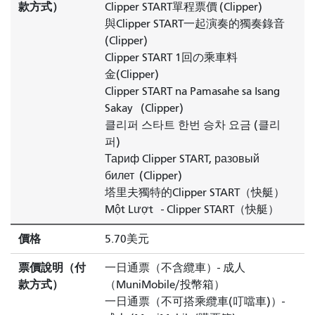
款方式）
Clipper START
單程票價
(Clipper)
與Clipper START
一起演奏的獨奏錄音
(Clipper)
Clipper START
1回の乘車料
金
(Clipper)
Clipper START
na Pamasahe sa Isang
Sakay
(Clipper)
클리퍼 스타트 한번 승차 요금 (클리
퍼)
Тариф Clipper START, разовый
билет
(Clipper)
塔里夫獨特的
Clipper START（快艇）
Một Lượt
- Clipper START（快艇）
價格
5.70美元
票價說明（付
一日通票（不含纜車）- 成人
款方式）
（MuniMobile/投幣箱）
一日通票（不可搭乘纜車(叮噹車)）-