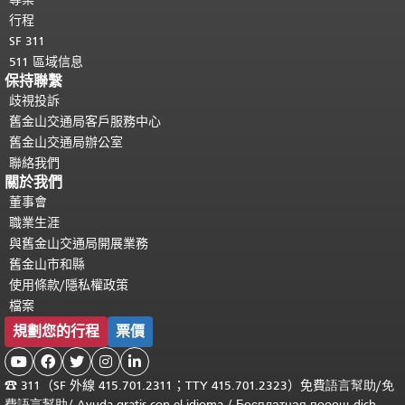
行程
SF 311
511 區域信息
保持聯繫
歧視投訴
舊金山交通局客戶服務中心
舊金山交通局辦公室
聯絡我們
關於我們
董事會
職業生涯
與舊金山交通局開展業務
舊金山市和縣
使用條款/隱私權政策
檔案
規劃您的行程
票價





☎
311（SF 外線 415.701.2311；TTY 415.701.2323）免費
語言幫助
/
免
費
語言幫助
/ Ayuda gratis con el idioma
/ Бесплатная
пооощ dịch