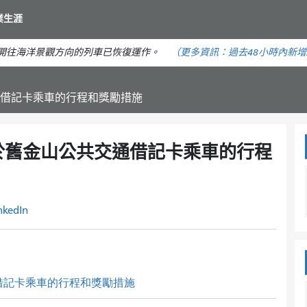
移
業生涯
至
主
。開往海洋景觀方向的列車已恢復運作。
（更多資訊：
過去48小時內
新增
要
內
容
借記卡乘車的行程和獎勵措施
於舊金山公共交通借記卡乘車的行程
nkedIn
借記卡乘車的行程和獎勵措施