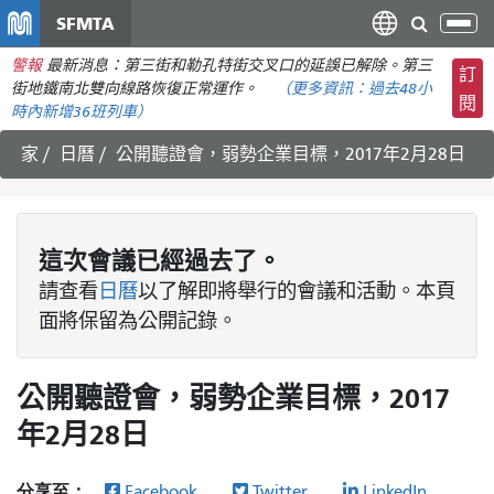
移
SFMTA
切
至
換
警報
最新消息：第三街和勒孔特街交叉口的延誤已解除。第三
主
訂
導
街地鐵南北雙向線路恢復正常運作。
（更多資訊：
過去48小
要
閱
航
時內
新增36班列車）
內
容
家
日曆
公開聽證會，弱勢企業目標，2017年2月28日
這次
會議
已經過去了。
請查看
日曆
以了解即將舉行的會議和活動。本頁
面將保留為公開記錄。
公開聽證會，弱勢企業目標，2017
年2月28日
分享至：
Facebook、
Twitter、
LinkedIn