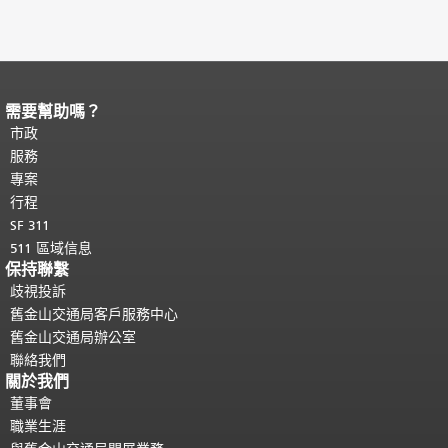
需要幫助嗎？
頁面內容結束。
本頁剩餘內容在每一頁
都會重複顯示。
市政
返回主要內容頂部
。
服務
專案
行程
SF 311
511 區域信息
保持聯繫
歧視投訴
舊金山交通局客戶服務中心
舊金山交通局辦公室
聯絡我們
關於我們
董事會
職業生涯