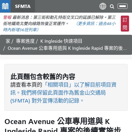
移
SFMTA
切
至
換
警報
最新消息：第三街和勒孔特街交叉口的延誤已解除。第三
主
訂
導
街地鐵南北雙向線路恢復正常運作。
（更多資訊：
過去48小
要
閱
航
時內
新增36班列車）
內
容
家
專案進度
K Ingleside 快速項目
Ocean Avenue 公車專用道與 K Ingleside Rapid 專案的後續實施步驟
此頁麵包含較舊的內容
請查看
本頁的
「相關項目」以了解目前項目資
訊。我們將保留此頁面作為舊金山交通局
(SFMTA) 對外宣傳活動的記錄。
Ocean Avenue 公車專用道與 K
Ingleside Rapid 專案的後續實施步