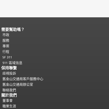
需要幫助嗎？
頁面內容結束。
本頁剩餘內容在每一頁
都會重複顯示。
市政
返回主要內容頂部
。
服務
專案
行程
SF 311
511 區域信息
保持聯繫
歧視投訴
舊金山交通局客戶服務中心
舊金山交通局辦公室
聯絡我們
關於我們
董事會
職業生涯