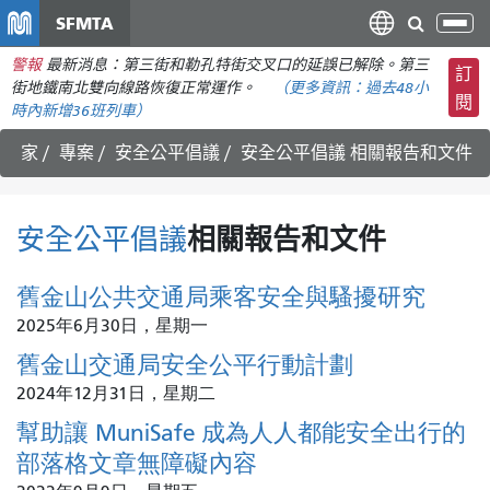
移
SFMTA
切
至
換
警報
最新消息：第三街和勒孔特街交叉口的延誤已解除。第三
主
訂
導
街地鐵南北雙向線路恢復正常運作。
（更多資訊：
過去48小
要
閱
航
時內
新增36班列車）
內
容
家
專案
安全公平倡議
安全公平倡議
相關報告和文件
安全公平倡議
相關報告和文件
舊金山公共交通局乘客安全與騷擾研究
2025年6月30日，星期一
舊金山交通局安全公平行動計劃
2024年12月31日，星期二
幫助讓 MuniSafe 成為人人都能安全出行的
部落格文章無障礙內容