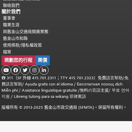
聯絡我們
關於我們
董事會
職業生涯
與舊金山交通局開展業務
舊金山市和縣
使用條款/隱私權政策
檔案
規劃您的行程
票價





☎
311（SF 外線 415.701.2311；TTY 415.701.2323）免費
語言幫助
/
免
費
語言幫助
/ Ayuda gratis con el idioma
/ Бесплатная
пооощ dịch
Miễn phí
/
Assistance linguistique gratuite
/
無料の言語支援
/
무료 언어
지원
/
Libreng tulong para sa wikang 菲律賓語
版權所有 © 2013-2025 舊金山市政交通局 (SFMTA)。保留所有權利。