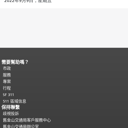
2022年9月9日，星期五
需要幫助嗎？
頁面內容結束。
本頁剩餘內容在每一頁
都會重複顯示。
市政
返回主要內容頂部
。
服務
專案
行程
SF 311
511 區域信息
保持聯繫
歧視投訴
舊金山交通局客戶服務中心
舊金山交通局辦公室