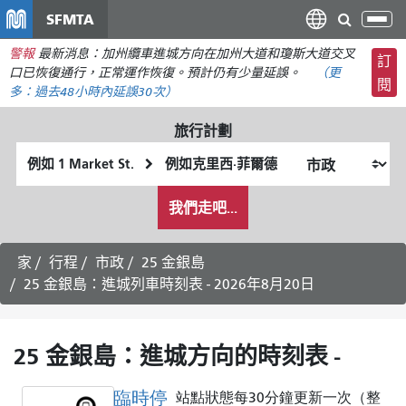
移
SFMTA
切
至
換
警報
最新消息：加州纜車進城方向在加州大道和瓊斯大道交叉
主
訂
導
口已恢復通行，正常運作恢復。預計仍有少量延誤。
（更
要
閱
航
多：
過去48小時內
延誤30次）
內
容
旅行計劃
起
終
始
點
我
位
位
我們走吧...
希
置
置
望
的
家
行程
市政
25 金銀島
旅
25 金銀島：進城列車時刻表 - 2026年8月20日
行
方
式
25 金銀島：進城方向的時刻表 -
臨時停
站點狀態每30分鐘更新一次（整