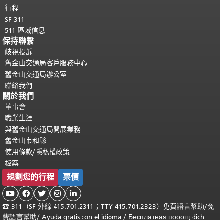
行程
SF 311
511 區域信息
保持聯繫
歧視投訴
舊金山交通局客戶服務中心
舊金山交通局辦公室
聯絡我們
關於我們
董事會
職業生涯
與舊金山交通局開展業務
舊金山市和縣
使用條款/隱私權政策
檔案
規劃您的行程
票價





☎
311（SF 外線 415.701.2311；TTY 415.701.2323）免費
語言幫助
/
免
費
語言幫助
/ Ayuda gratis con el idioma
/ Бесплатная
пооощ dịch