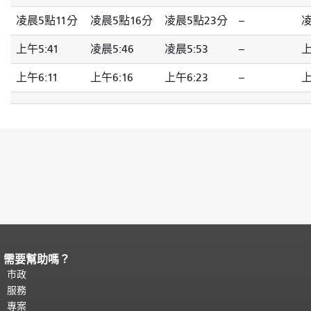
凌晨5點11分
凌晨5點16分
凌晨5點23分
--
凌
上午5:41
凌晨5:46
凌晨5:53
--
上
上午6:11
上午6:16
上午6:23
--
上
需要幫助嗎？
頁面內容結束。
本頁剩餘內容在每一頁
都會重複顯示。
市政
返回主要內容頂部
。
服務
專案