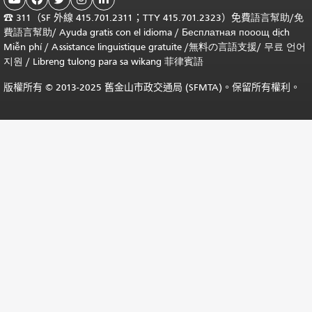
☎
311（SF 外線 415.701.2311；TTY 415.701.2323）免費
語言幫助
/
免
費
語言幫助
/ Ayuda gratis con el idioma
/ Бесплатная
пооощ dịch
Miễn phí
/
Assistance linguistique gratuite
/
無料の言語支援
/
무료 언어
지원
/
Libreng tulong para sa wikang 菲律賓語
版權所有 © 2013-2025 舊金山市政交通局 (SFMTA)。保留所有權利。