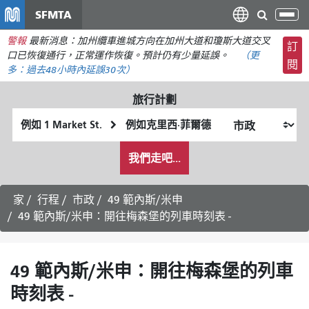
移
SFMTA
切
至
換
警報
最新消息：加州纜車進城方向在加州大道和瓊斯大道交叉
主
訂
導
口已恢復通行，正常運作恢復。預計仍有少量延誤。
（更
要
閱
航
多：
過去48小時內
延誤30次）
內
容
旅行計劃
起
終
始
點
我
位
位
我們走吧...
希
置
置
望
的
家
行程
市政
49 範內斯/米申
旅
49 範內斯/米申：開往梅森堡的列車時刻表 -
行
方
式
49 範內斯/米申：開往梅森堡的列車
時刻表 -