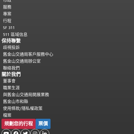
都會重複顯示。
市政
返回主要內容頂部
。
服務
專案
行程
SF 311
511 區域信息
保持聯繫
歧視投訴
舊金山交通局客戶服務中心
舊金山交通局辦公室
聯絡我們
關於我們
董事會
職業生涯
與舊金山交通局開展業務
舊金山市和縣
使用條款/隱私權政策
檔案
規劃您的行程
票價




