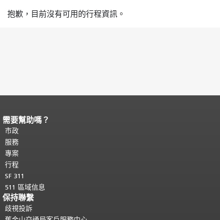
抱歉，目前沒有可用的行程資訊。
需要幫助嗎？
頁面內容結束。
本頁剩餘內容在每一頁
都會重複顯示。
市政
返回主要內容頂部
。
服務
專案
行程
SF 311
511 區域信息
保持聯繫
歧視投訴
舊金山交通局客戶服務中心