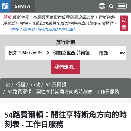
移
SFMTA
切
至
換
警報
最新消息：布羅德里克和迪維薩德羅之間的麥卡利斯特路
主
訂
導
段延誤已解除。 5路和5R路進出城方向的列車已恢復正常運作。
要
閱
航
（更多：
過去48小時內新增
25班列車）
內
容
旅行計劃
起
終
始
點
我
位
位
我們走吧...
希
置
置
望
的
家
行程
市政
54 費爾頓
旅
54路費爾頓：開往亨特斯角方向的時刻表 - 工作日服務
行
方
式
54路費爾頓：開往亨特斯角方向的時
刻表 - 工作日服務