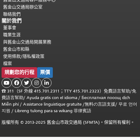
舊金山交通局辦公室
聯絡我們
關於我們
董事會
職業生涯
與舊金山交通局開展業務
舊金山市和縣
使用條款/隱私權政策
檔案
規劃您的行程
票價





☎
311（SF 外線 415.701.2311；TTY 415.701.2323）免費
語言幫助
/
免
費
語言幫助
/ Ayuda gratis con el idioma
/ Бесплатная
пооощ dịch
Miễn phí
/
Assistance linguistique gratuite
/
無料の言語支援
/
무료 언어
지원
/
Libreng tulong para sa wikang 菲律賓語
版權所有 © 2013-2025 舊金山市政交通局 (SFMTA)。保留所有權利。