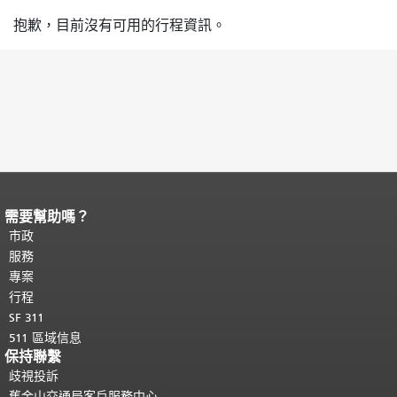
抱歉，目前沒有可用的行程資訊。
需要幫助嗎？
頁面內容結束。
本頁剩餘內容在每一頁
都會重複顯示。
市政
返回主要內容頂部
。
服務
專案
行程
SF 311
511 區域信息
保持聯繫
歧視投訴
舊金山交通局客戶服務中心