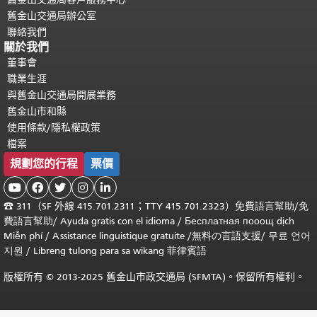
舊金山交通局辦公室
聯絡我們
關於我們
董事會
職業生涯
與舊金山交通局開展業務
舊金山市和縣
使用條款/隱私權政策
檔案
規劃您的行程
票價





☎
311（SF 外線 415.701.2311；TTY 415.701.2323）免費
語言幫助
/
免
費
語言幫助
/ Ayuda gratis con el idioma
/ Бесплатная
пооощ dịch
Miễn phí
/
Assistance linguistique gratuite
/
無料の言語支援
/
무료 언어
지원
/
Libreng tulong para sa wikang 菲律賓語
版權所有 © 2013-2025 舊金山市政交通局 (SFMTA)。保留所有權利。