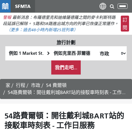
移
SFMTA
切
至
換
警報
最新消息：布羅德里克和迪維薩德羅之間的麥卡利斯特路
主
訂
導
段延誤已解除。 5路和5R路進出城方向的列車已恢復正常運作。
要
閱
航
（更多：
過去48小時內新增
25班列車）
內
容
旅行計劃
起
終
始
點
我
位
位
我們走吧...
希
置
置
望
的
家
行程
市政
54 費爾頓
旅
54路費爾頓：開往戴利城BART站的接駁車時刻表 - 工作日服務
行
方
式
54路費爾頓：開往戴利城BART站的
接駁車時刻表 - 工作日服務