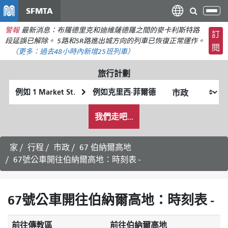
移
SFMTA
切
至
換
警報
最新消息：布羅德里克和迪維薩德羅之間的麥卡利斯特路
主
訂
導
段延誤已解除。 5路和5R路進出城方向的列車已恢復正常運作。
要
閱
航
（更多：
過去48小時內新增
25班列車）
內
容
旅行計劃
起
終
始
點
我
位
位
我們走吧...
希
置
置
望
的
家
行程
市政
67 伯納爾高地
旅
67號公車開往伯納爾高地：時刻表 -
行
方
式
67號公車開往伯納爾高地：時刻表 -
前往傳教區
前往伯納爾高地