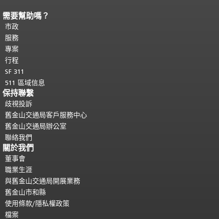
需要幫助嗎？
頁面內容結束。
本頁剩餘內容在每一頁
都會重複顯示。
市政
返回主要內容頂部
。
服務
專案
行程
SF 311
511 區域信息
保持聯繫
歧視投訴
舊金山交通局客戶服務中心
舊金山交通局辦公室
聯絡我們
關於我們
董事會
職業生涯
與舊金山交通局開展業務
舊金山市和縣
使用條款/隱私權政策
檔案