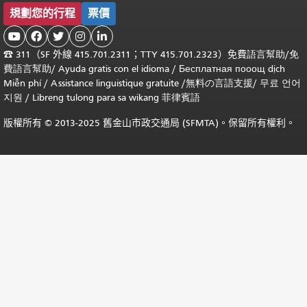
規劃您的行程
票價





☎
311（SF 外線 415.701.2311；TTY 415.701.2323）免費
語言幫助
/
免
費
語言幫助
/ Ayuda gratis con el idioma
/ Бесплатная
пооощ dịch
Miễn phí
/
Assistance linguistique gratuite
/
無料の言語支援
/
무료 언어
지원
/
Libreng tulong para sa wikang 菲律賓語
版權所有 © 2013-2025 舊金山市政交通局 (SFMTA)。保留所有權利。