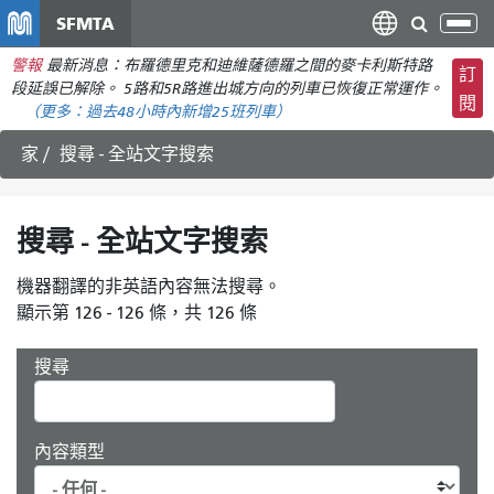
移
SFMTA
切
至
換
警報
最新消息：布羅德里克和迪維薩德羅之間的麥卡利斯特路
主
訂
導
段延誤已解除。 5路和5R路進出城方向的列車已恢復正常運作。
要
閱
航
（更多：
過去48小時內新增
25班列車）
內
容
家
搜尋 - 全站文字搜索
搜尋 - 全站文字搜索
機器翻譯的非英語內容無法搜尋。
顯示第 126 - 126 條，共 126 條
搜尋
內容類型