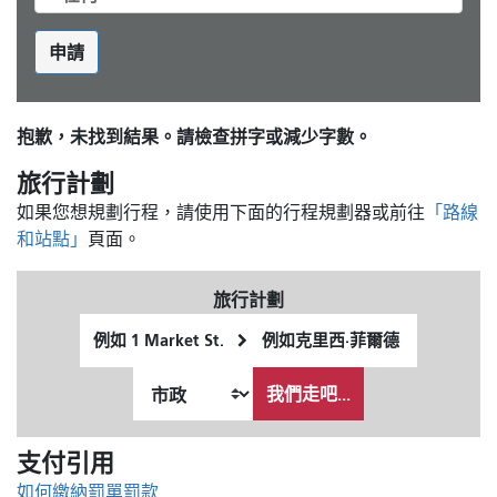
申請
抱歉，未找到結果。請檢查拼字或減少字數。
旅行計劃
如果您想規劃行程，請使用下面的行程規劃器或前往
「路線
和站點」
頁面。
旅行計劃
起
終
始
點
我
位
位
希
我們走吧...
置
置
望
的
支付引用
旅
行
如何繳納罰單罰款