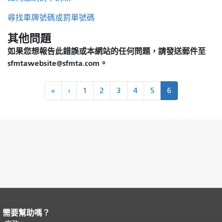
方
尋找車牌號碼或罰單號碼
式
其他問題
如果您想報告此錯誤或本網站的任何問題，請發送郵件至
sfmtawebsite@sfmta.com。
分
「
‹‹
«
‹
1
2
3
4
5
6
頁
第
一
的
需要幫助嗎？
頁面內容結束。
本頁剩餘內容在每一頁