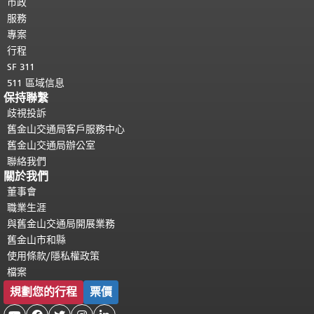
都會重複顯示。
市政
返回主要內容頂部
。
服務
專案
行程
SF 311
511 區域信息
保持聯繫
歧視投訴
舊金山交通局客戶服務中心
舊金山交通局辦公室
聯絡我們
關於我們
董事會
職業生涯
與舊金山交通局開展業務
舊金山市和縣
使用條款/隱私權政策
檔案
規劃您的行程
票價