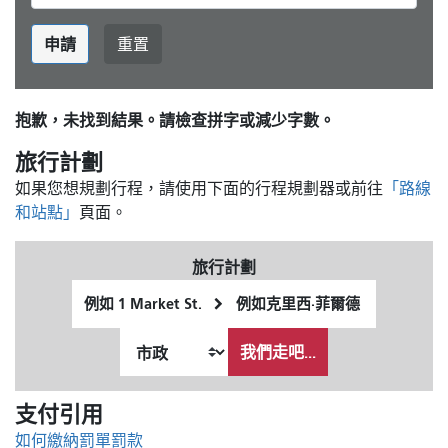
申請
重置
抱歉，未找到結果。請檢查拼字或減少字數。
旅行計劃
如果您想規劃行程，請使用下面的行程規劃器或前往
「路線
和站點」
頁面。
旅行計劃
起
終
始
點
我
位
位
希
我們走吧...
置
置
望
的
支付引用
旅
行
如何繳納罰單罰款