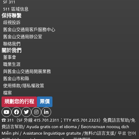
SF 311
511 區域信息
保持聯繫
歧視投訴
舊金山交通局客戶服務中心
舊金山交通局辦公室
聯絡我們
關於我們
董事會
職業生涯
與舊金山交通局開展業務
舊金山市和縣
使用條款/隱私權政策
檔案
規劃您的行程
票價





☎
311（SF 外線 415.701.2311；TTY 415.701.2323）免費
語言幫助
/
免
費
語言幫助
/ Ayuda gratis con el idioma
/ Бесплатная
пооощ dịch
Miễn phí
/
Assistance linguistique gratuite
/
無料の語言支援
/
무료 언어