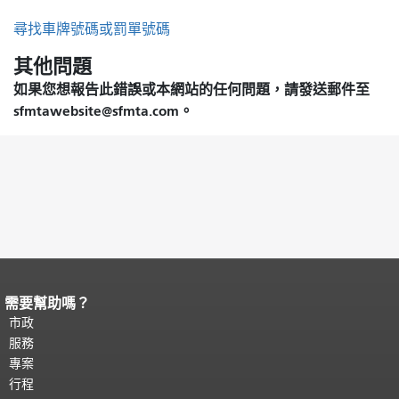
方
尋找車牌號碼或罰單號碼
式
其他問題
如果您想報告此錯誤或本網站的任何問題，請發送郵件至
sfmtawebsite@sfmta.com。
需要幫助嗎？
頁面內容結束。
本頁剩餘內容在每一頁
都會重複顯示。
市政
返回主要內容頂部
。
服務
專案
行程