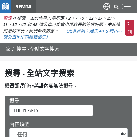
移
SFMTA
切
至
換
警報
小提醒：由於今早人手不足，2、7、9、22、27、29、
主
導
訂
31、35、45 和 48 號公車可能會出現較長的等候時間。由此造
要
航
成您的不便，我們深表歉意。
（更多資訊：
過去 48 小時內
27
閱
內
號公車也出現這種情況）
容
家
搜尋 - 全站文字搜索
搜尋 - 全站文字搜索
機器翻譯的非英語內容無法搜尋。
搜尋
內容類型