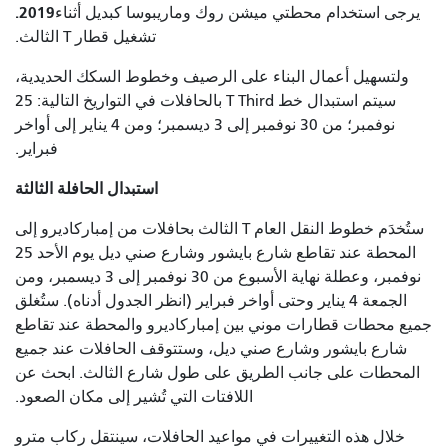
2019.
يرجى استخدام محطتي ميشن روك وماريبوسا كبديل أثناء
تشغيل قطار T الثالث.
ولتسهيل أعمال البناء على الرصيف وخطوط السكك الحديدية،
سيتم استبدال خط T Third بالحافلات في التواريخ التالية: 25
نوفمبر؛ من 30 نوفمبر إلى 3 ديسمبر؛ ومن 4 يناير إلى أواخر
فبراير.
استبدال الحافلة الثالثة
ستُخدَم خطوط النقل العام T الثالث بحافلات من إمباركاديرو إلى
المحطة عند تقاطع شارع بايشور وشارع صني ديل يوم الأحد 25
نوفمبر، وعطلة نهاية الأسبوع من 30 نوفمبر إلى 3 ديسمبر، ومن
الجمعة 4 يناير وحتى أواخر فبراير (انظر الجدول أدناه). ستُغلق
جميع محطات قطارات موني بين إمباركاديرو والمحطة عند تقاطع
شارع بايشور وشارع صني ديل، وستتوقف الحافلات عند جميع
المحطات على جانب الطريق على طول شارع الثالث. ابحث عن
اللافتات التي تُشير إلى مكان الصعود.
خلال هذه التغييرات في مواعيد الحافلات، سينتقل ركاب مترو