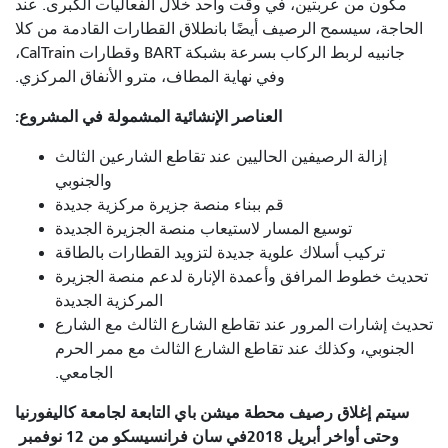
مكون من عربتين، في وقت واحد خلال الفعاليات الكبرى. عند
الحاجة، سيسمح الرصيف أيضًا بانطلاق القطارات القادمة من كلا
جانبيه لربط الركاب بسرعة بشبكة BART وقطارات CalTrain،
وفي نهاية المطاف، مترو الأنفاق المركزي.
العناصر الإنشائية المشمولة في المشروع:
إزالة الرصيفين الحاليين عند تقاطع الشارعين الثالث
والجنوبي
قم ببناء منصة جزيرة مركزية جديدة
توسيع المسار لاستيعاب منصة الجزيرة الجديدة
تركيب أسلاك علوية جديدة لتزويد القطارات بالطاقة
تحديث خطوط المرافق وأعمدة الإنارة لدعم منصة الجزيرة
المركزية الجديدة
تحديث إشارات المرور عند تقاطع الشارع الثالث مع الشارع
الجنوبي، وكذلك عند تقاطع الشارع الثالث مع ممر الحرم
الجامعي.
سيتم إغلاق رصيف محطة ميشن باي التابعة لجامعة كاليفورنيا
وحتى أواخر أبريل
2018
في سان فرانسيسكو من 12 نوفمبر