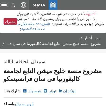
انتقل
SFMTA
تبد
إلى
الت
التنبيهات
آخر تحديث: تم فتح خط التلفريك المتجه إلى باول
المحتوى
ماسون في واشنطن بين باول وماسون. الخدمة ستعود إلى
الرئيسي
يشترك
طبيعتها. توقعوا بعض التأخيرات المتبقية.
(المزيد:
٢٢ حالة
خلال الـ
٤٨ ساعة الماضية)
بيت
أخبار
مشروع منصة خليج ميشن التابع لجامعة كاليفورنيا في سان فرانسيسكو
استبدال الحافلة الثالثة
مشروع منصة خليج ميشن التابع لجامعة
كاليفورنيا في سان فرانسيسكو
شارك هذا:
لينكد إن
تويتر
فيسبوك
بواسطة
إيرين سويك