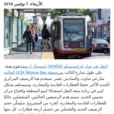
الأربعاء، 7 نوفمبر 2018
النقل في سان فرانسيسكو (SFMTA) باستبدال أرصفة
تقوم هيئة
على طول شارع الثالث بين
محطة UCSF Mission Bay الحالية
شارعي ساوث والسادس عشر. سيخدم هذا الرصيف المركزي
الجديد الأكبر حجمًا القطارات القادمة والمغادرة، وسيساهم بشكل
كبير في زيادة سعة النقل استعدادًا لنمو المنطقة وافتتاح مركز
تشيس الجديد. سيتم هدم الرصيفين الحاليين، المنفصلين حاليًا
للقطارات القادمة والمغادرة، كجزء من المشروع. سيُمكّن حجم
الرصيف الجديد والمُحسّن من تحميل أربعة قطارات، كل منها