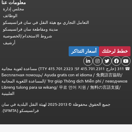
معلومات عنا
مجلس إدارة
الوظائف
التعامل التجاري مع هيئة النقل في سان فرانسيسكو
مدينة ومقاطعة سان فرانسيسكو
شروط الاستخدام/الخصوصية
أرشيف
خطط لرحلتك
أسعار التذاكر





☎
311 (خارج SF 415.701.2311؛ TTY 415.701.2323) مساعدة لغوية مجانية
Бесплатная помощь
/
Ayuda gratis con el idioma
/
免費語言協助
/
певодчиков
/
Trợ giúp Thông dịch Miễn phí
/
المساعدة اللغوية المجانية
Libreng tulong para sa wikang
/
무료 언어 지원
/
無料の言語支援
/
الفلبينية
جميع الحقوق محفوظة © 2013-2025 لهيئة النقل البلدية في سان
فرانسيسكو (SFMTA).