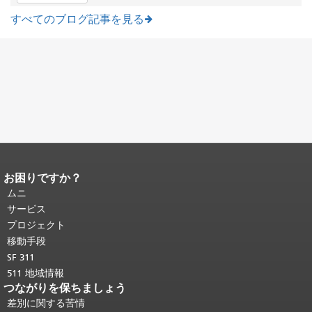
すべてのブログ記事を見る
お困りですか？
ページコンテンツの終わり。
このペー
ジの残りの部分はすべてのページで繰
ムニ
り返されます。
メインコンテンツの先
サービス
頭に戻る
。
プロジェクト
移動手段
SF 311
511 地域情報
つながりを保ちましょう
差別に関する苦情