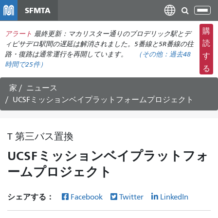
メ
SFMTA
ナ
イ
ビ
ン
購
アラート
最終更新：マカリスター通りのブロデリック駅とデ
ゲ
コ
読
ィビサデロ駅間の遅延は解消されました。5番線と5R番線の往
ー
ン
路・復路は通常運行を再開しています。
（その他：
過去48
す
シ
時間で
25件）
テ
る
ョ
ン
ン
ツ
家
ニュース
の
に
UCSFミッションベイプラットフォームプロジェクト
切
移
り
動
替
T 第三バス置換
え
UCSFミッションベイプラットフォ
ームプロジェクト
シェアする：
Facebook
Twitter
LinkedIn