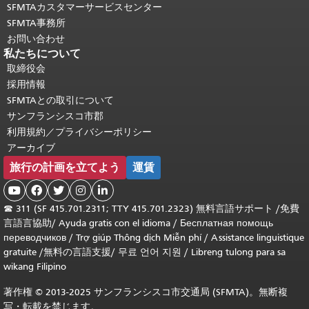
SFMTAカスタマーサービスセンター
SFMTA事務所
お問い合わせ
私たちについて
取締役会
採用情報
SFMTAとの取引について
サンフランシスコ市郡
利用規約／プライバシーポリシー
アーカイブ
旅行の計画を立てよう
運賃





☎
311 (SF 415.701.2311; TTY 415.701.2323) 無料言語サポート /
免費
言語言協助
/
Ayuda gratis con el idioma
/
Бесплатная помощь
переводчиков
/
Trợ giúp Thông dịch Miễn phí
/
Assistance linguistique
gratuite
/
無料の言語支援
/
무료 언어 지원
/
Libreng tulong para sa
wikang Filipino
著作権 © 2013-2025 サンフランシスコ市交通局 (SFMTA)。無断複
写・転載を禁じます。