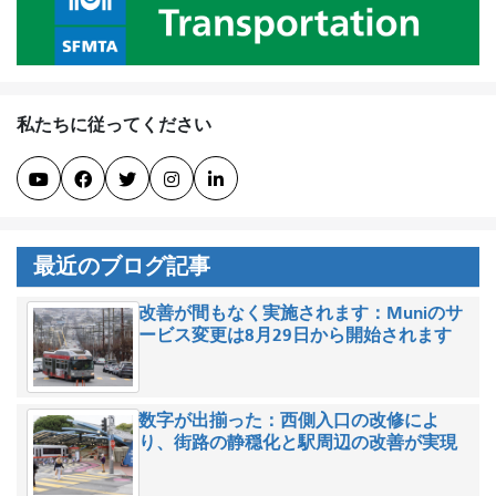
私たちに従ってください





最近のブログ記事
改善が間もなく実施されます：Muniのサ
ービス変更は8月29日から開始されます
数字が出揃った：西側入口の改修によ
り、街路の静穏化と駅周辺の改善が実現