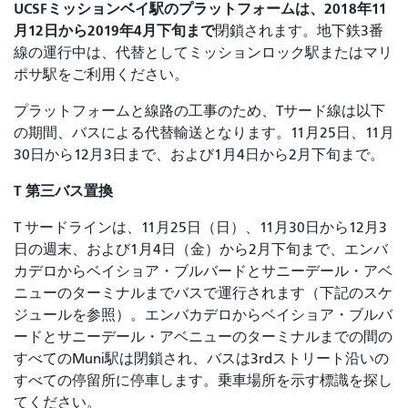
UCSFミッションベイ駅のプラットフォームは、
2018年11
月12日
から2019年4月下旬まで
閉鎖されます。地下鉄3番
線の運行中は、代替としてミッションロック駅またはマリ
ポサ駅をご利用ください。
プラットフォームと線路の工事のため、Tサード線は以下
の期間、バスによる代替輸送となります。11月25日、11月
30日から12月3日まで、および1月4日から2月下旬まで。
T 第三バス置換
T サードラインは、11月25日（日）、11月30日から12月3
日の週末、および1月4日（金）から2月下旬まで、エンバ
カデロからベイショア・ブルバードとサニーデール・アベ
ニューのターミナルまでバスで運行されます（下記のスケ
ジュールを参照）。エンバカデロからベイショア・ブルバ
ードとサニーデール・アベニューのターミナルまでの間の
すべてのMuni駅は閉鎖され、バスは3rdストリート沿いの
すべての停留所に停車します。乗車場所を示す標識を探し
てください。