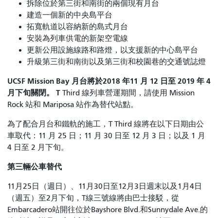
拆除位於第三街和南街的兩個現有月台
建造一個新的中央島平台
拓寬軌道以容納新的島式月台
安裝為列車供電的新架空電線
更新公用設施線路和路燈，以支援新的中心島平台
升級第三街和南街以及第三街和校園巷的交通號誌燈
UCSF Mission Bay 月台將於2018 年11 月 12 日
至 2019 年 4
月下旬
關閉。 T
Third 線列車營運期間，請使用 Mission
Rock 站和 Mariposa 站作為替代站點。
為了配合月台和鐵軌的施工，T Third 線將在以下日期由公
車取代：11 月 25 日；11 月 30 日至 12 月 3 日；以及 1 月
4 日至 2 月下旬。
第三輛公車替代
11月25日（週日）、11月30日至12月3日週末以及1月4日
（週五）至2月下旬，T線三號線將由巴士接駁，從
Embarcadero站開往位於Bayshore Blvd.和Sunnydale Ave.的