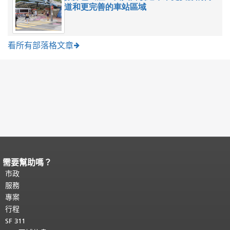
道和更完善的車站區域
看所有部落格文章
需要幫助嗎？
頁面內容結束。
本頁剩餘內容在每一頁
都會重複顯示。
市政
返回主要內容頂部
。
服務
專案
行程
SF 311