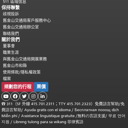
511 區域信息
保持聯繫
歧視投訴
舊金山交通局客戶服務中心
舊金山交通局辦公室
聯絡我們
關於我們
董事會
職業生涯
與舊金山交通局開展業務
舊金山市和縣
使用條款/隱私權政策
檔案
規劃您的行程
票價





☎
311（SF 外線 415.701.2311；TTY 415.701.2323）免費
語言幫助
/
免
費
語言幫助
/ Ayuda gratis con el idioma
/ Бесплатная
пооощ dịch
Miễn phí
/
Assistance linguistique gratuite
/
無料の言語支援
/
무료 언어
지원
/
Libreng tulong para sa wikang 菲律賓語