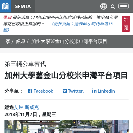
移
SFMTA
切
至
換
警報
最新消息：25街和密西西比街的延誤已解除。進出48英里
主
訂
導
線路已恢復正常服務。
（更多資訊：
過去48小時內
新增33
要
閱
航
趟）
內
容
家
訊息
加州大學舊金山分校米申灣平台項目
第三輛公車替代
加州大學舊金山分校米申灣平台項目
分享至：
Facebook、
Twitter、
LinkedIn
經過
艾琳·斯威克
2018年11月7日，星期三