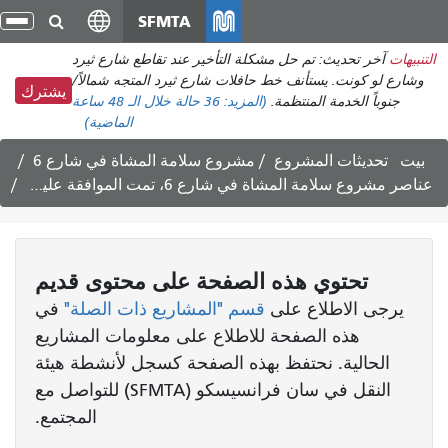
انتقل
SFMTA
تبد
إلى
الت
التنبيهات
آخر تحديث: تم حل مشكلة التأخير عند تقاطع شارع ثيرد
المحتوى
وشارع لو كونت. يستأنف خط حافلات شارع ثيرد المتجه شمالاً/
الرئيسي
يشترك
جنوباً الخدمة المنتظمة.
(المزيد:
36 حالة
خلال الـ 48 ساعة
الماضية)
بيت
تحديثات المشروع
مشروع سلامة المشاة في شارع 6
عناصر مشروع سلامة المشاة في شارع 6، تمت الموافقة عليها من قبل مجلس الإدارة - 16 أكتوبر 2018
تحتوي هذه الصفحة على محتوى قديم
يرجى الاطلاع على
قسم "المشاريع ذات الصلة"
في
هذه الصفحة للاطلاع على معلومات المشاريع
الحالية. نحتفظ بهذه الصفحة كسجل لأنشطة هيئة
النقل في سان فرانسيسكو (SFMTA) للتواصل مع
المجتمع.