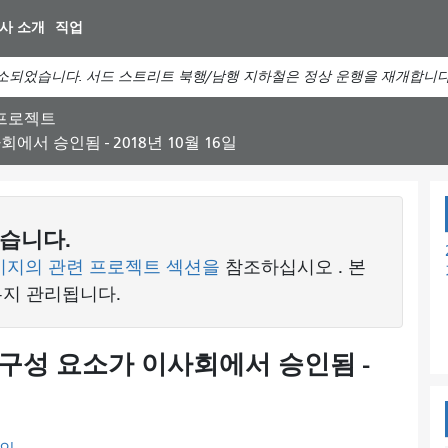
주
사 소개
직업
요
컨
소되었습니다. 서드 스트리트 북행/남행 지하철은 정상 운행을 재개합니다
텐
츠
 프로젝트
로
서 승인됨 - 2018년 10월 16일
건
너
뛰
기
습니다.
이지의 관련 프로젝트 섹션을
참조하십시오
. 본
유지 관리됩니다.
구성 요소가 이사회에서 승인됨 -