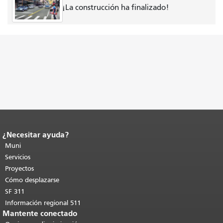
¡La construcción ha finalizado!
¿Necesitar ayuda?
Fin del contenido de la página.
El resto
de esta página se repite en todas las
Muni
páginas.
Volver al principio del
Servicios
contenido principal
.
Proyectos
Cómo desplazarse
SF 311
Información regional 511
Mantente conectado