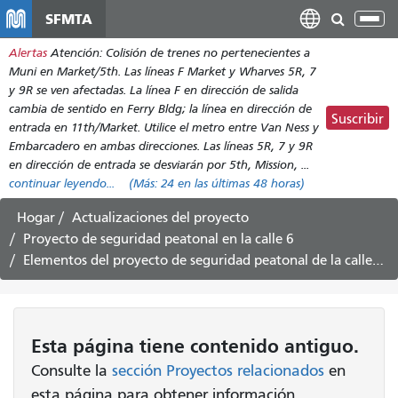
Pasar
SFMTA
Alt
al
nav
Alertas
Atención: Colisión de trenes no pertenecientes a
contenido
Muni en Market/5th. Las líneas F Market y Wharves 5R, 7
principal
y 9R se ven afectadas. La línea F en dirección de salida
cambia de sentido en Ferry Bldg; la línea en dirección de
Suscribir
entrada en 11th/Market. Utilice el metro entre Van Ness y
Embarcadero en ambas direcciones. Las líneas 5R, 7 y 9R
en dirección de entrada se desviarán por 5th, Mission, ...
continuar leyendo...
(Más:
24
en las últimas 48 horas)
Hogar
Actualizaciones del proyecto
Proyecto de seguridad peatonal en la calle 6
Elementos del proyecto de seguridad peatonal de la calle 6 aprobados por la Junta Directiva - 16 de octubre de 2018
Esta página tiene contenido antiguo.
Consulte la
sección Proyectos relacionados
en
esta página para obtener información