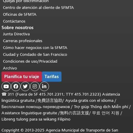
Quejas por discriminación
Centro de atención al cliente de SFMTA
Oficinas de SFMTA
Contáctanos
Sobre nosotros
Junta Directiva
Carreras profesionales
Cómo hacer negocios con la SFMTA
Ciudad y Condado de San Francisco
Condiciones de uso/Privacidad
Archivo
Planifica tu viaje
Tarifas





☎
311 (Fuera de SF 415.701.2311; TTY 415.701.2323) Asistencia
lingüística gratuita /
免費語言協助
/
Ayuda gratis con el idioma
/
Бесплатная помощь переводчиков
/
Trợ giúp Thông dịch Miễn phí
/
Assistance linguistique gratuite
/
無料の言語支援
/
무료 언어 지원
/
Libreng tulong para sa wikang Filipino
Copyright © 2013-2025 Agencia Municipal de Transporte de San