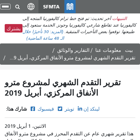
انتقل
SFMTA
تبد
إلى
الت
التنبيهات
آخر تحديث: تم فتح خط ترام كاليفورنيا المتجه إلى
المحتوى
كاليفورنيا عند تقاطع شارعي كاليفورنيا وجونز. الخدمة ستعود إلى
الرئيسي
يشترك
طبيعتها. توقعوا بعض التأخيرات المتبقية.
(المزيد:
30 تأخيرًا
خلال
الـ 48 ساعة الماضية)
بيت
معلومات عنا
التقارير والوثائق
تقرير التقدم الشهري لمشروع مترو الأنفاق المركزي، أبريل 2019
تقرير التقدم الشهري لمشروع مترو
الأنفاق المركزي، أبريل 2019
شارك هذا:
لينكد إن
تويتر
فيسبوك
الاثنين، 1 أبريل 2019
هذا تقرير شهري عام عن التقدم المحرز في مشروع مترو الأنفاق