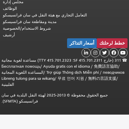
مجلس إدارة
الوظائف
التعامل التجاري مع هيئة النقل في سان فرانسيسكو
مدينة ومقاطعة سان فرانسيسكو
شروط الاستخدام/الخصوصية
أرشيف
خطط لرحلتك
أسعار التذاكر





☎
311 (خارج SF 415.701.2311؛ TTY 415.701.2323) مساعدة لغوية مجانية
Бесплатная помощь
/
Ayuda gratis con el idioma
/
免費語言協助
/
певодчиков
/
Trợ giúp Thông dịch Miễn phí
/
المساعدة اللغوية المجانية
Libreng tulong para sa wikang
/
무료 언어 지원
/
無料の言語支援
/
الفلبينية
جميع الحقوق محفوظة © 2013-2025 لهيئة النقل البلدية في سان
فرانسيسكو (SFMTA).