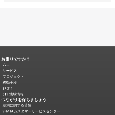
お困りですか？
ページコンテンツの終わり。
このペー
ジの残りの部分はすべてのページで繰
ムニ
り返されます。
メインコンテンツの先
サービス
頭に戻る
。
プロジェクト
移動手段
SF 311
511 地域情報
つながりを保ちましょう
差別に関する苦情
SFMTAカスタマーサービスセンター