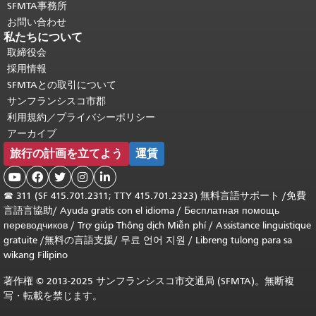
SFMTA事務所
お問い合わせ
私たちについて
取締役会
採用情報
SFMTAとの取引について
サンフランシスコ市郡
利用規約／プライバシーポリシー
アーカイブ
旅行の計画を立てよう
運賃





☎
311 (SF 415.701.2311; TTY 415.701.2323) 無料言語サポート /
免費
言語言協助
/
Ayuda gratis con el idioma
/
Бесплатная помощь
переводчиков
/
Trợ giúp Thông dịch Miễn phí
/
Assistance linguistique
gratuite
/
無料の言語支援
/
무료 언어 지원
/
Libreng tulong para sa
wikang Filipino
著作権 © 2013-2025 サンフランシスコ市交通局 (SFMTA)。無断複
写・転載を禁じます。