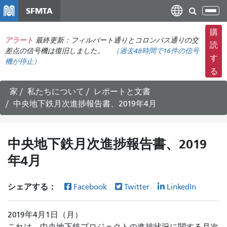
メ
SFMTA
ナ
イ
ビ
ン
購
ゲ
アラート
最終更新：フィルバート通りとコロンバス通りの交
コ
読
ー
差点の信号機は復旧しました。
（
過去48時間で
16件の信号
ン
す
機が停止）
シ
テ
る
ョ
ン
ン
ツ
家
私たちについて
レポートと文書
の
に
中央地下鉄月次進捗報告書、2019年4月
切
移
り
動
替
中央地下鉄月次進捗報告書、2019
え
年4月
シェアする：
Facebook
Twitter
LinkedIn
2019年4月1日（月）