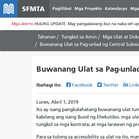
SFMTA
Paglilibot
Mga Proyekto
Kalendaryo
Mga
Mga Alerto
HULING UPDATE: May pangalawang bus na naka-set up s
Tahanan
Tungkol sa Amin
Mga Ulat at Do
Buwanang Ulat sa Pag-unlad ng Central Subwa
Buwanang Ulat sa Pag-unlad
Ibahagi ito:
Facebook
Twitter
Link
Lunes, Abril 1, 2019
Ito ay isang pangkalahatang buwanang ulat tun
kabilang ang isang Buod ng Ehekutibo; mga ula
tungkol sa mga kontrata; at mga larawan ng pr
Para sa tulong sa accessibility sa ulat na ito,