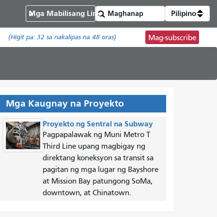
Mga Mabilisang Link
Pilipino
.
(Higit pa:
32
sa nakalipas na 48 oras)
Mag-subscribe
Mga Kaugnay na Proyekto
Proyekto ng Sentral na Subway
Pagpapalawak ng Muni Metro T
Third Line upang magbigay ng
direktang koneksyon sa transit sa
pagitan ng mga lugar ng Bayshore
at Mission Bay patungong SoMa,
downtown, at Chinatown.