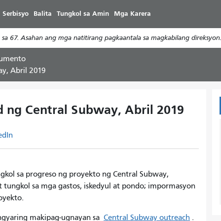
Laktawan
 Serbisyo
Balita
Tungkol sa Amin
Mga Karera
ang
pangunahing
a 67. Asahan ang mga natitirang pagkaantala sa magkabilang direksyon
nilalaman
kumento
y, Abril 2019
 ng Central Subway, Abril 2019
edIn
gkol sa progreso ng proyekto ng Central Subway,
t tungkol sa mga gastos, iskedyul at pondo; impormasyon
oyekto.
 mangyaring makipag-ugnayan sa
Central Subway outreach
.