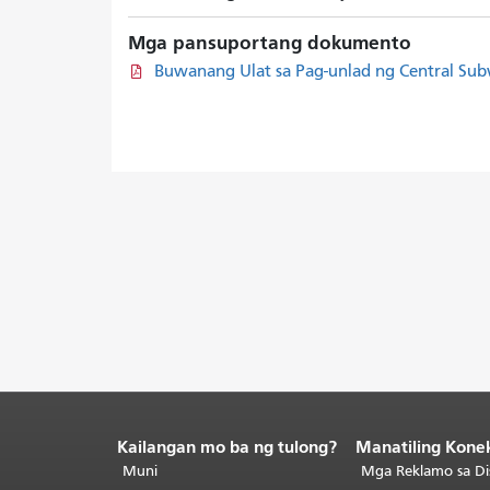
Mga pansuportang dokumento
Buwanang Ulat sa Pag-unlad ng Central Sub
Kailangan mo ba ng tulong?
Manatiling Kone
Katapusan
ng
Muni
Mga Reklamo sa Di