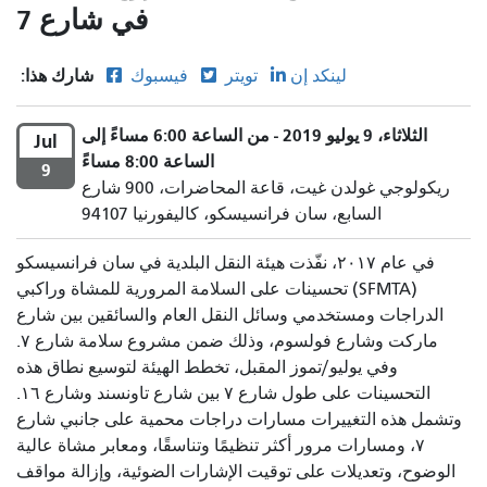
في شارع 7
شارك هذا:
لينكد إن
تويتر
فيسبوك
الثلاثاء، 9 يوليو 2019 - من الساعة 6:00 مساءً إلى
Jul
الساعة 8:00 مساءً
9
ريكولوجي غولدن غيت، قاعة المحاضرات، 900 شارع
السابع، سان فرانسيسكو، كاليفورنيا 94107
في عام ٢٠١٧، نفّذت هيئة النقل البلدية في سان فرانسيسكو
(SFMTA) تحسينات على السلامة المرورية للمشاة وراكبي
الدراجات ومستخدمي وسائل النقل العام والسائقين بين شارع
ماركت وشارع فولسوم، وذلك ضمن مشروع سلامة شارع ٧.
وفي يوليو/تموز المقبل، تخطط الهيئة لتوسيع نطاق هذه
التحسينات على طول شارع ٧ بين شارع تاونسند وشارع ١٦.
وتشمل هذه التغييرات مسارات دراجات محمية على جانبي شارع
٧، ومسارات مرور أكثر تنظيمًا وتناسقًا، ومعابر مشاة عالية
الوضوح، وتعديلات على توقيت الإشارات الضوئية، وإزالة مواقف