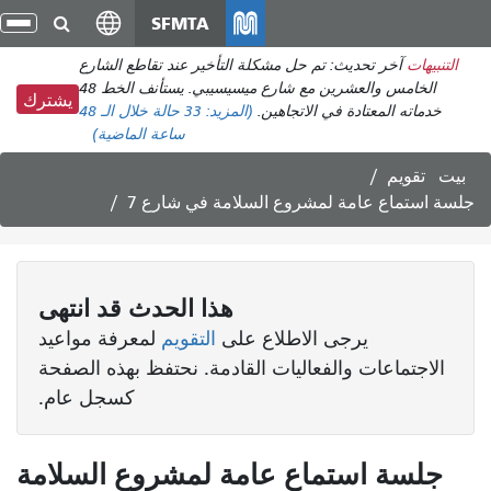
انتقل
SFMTA
تبد
إلى
الت
التنبيهات
آخر تحديث: تم حل مشكلة التأخير عند تقاطع الشارع
المحتوى
الخامس والعشرين مع شارع ميسيسيبي. يستأنف الخط 48
الرئيسي
يشترك
خدماته المعتادة في الاتجاهين.
(المزيد:
33 حالة
خلال الـ 48
ساعة الماضية)
بيت
تقويم
جلسة استماع عامة لمشروع السلامة في شارع 7
هذا
الحدث
قد انتهى
يرجى الاطلاع على
التقويم
لمعرفة مواعيد
الاجتماعات والفعاليات القادمة. نحتفظ بهذه الصفحة
كسجل عام.
جلسة استماع عامة لمشروع السلامة