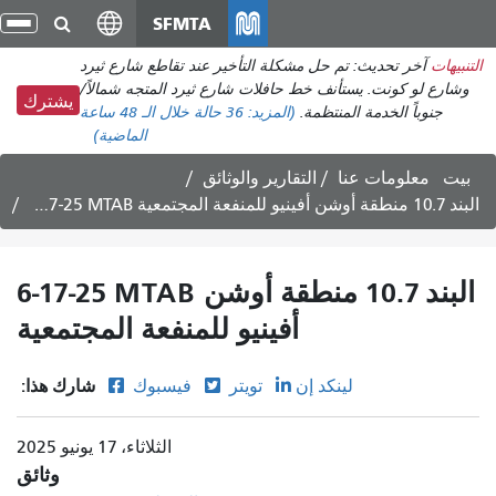
انتقل
SFMTA
تبد
إلى
الت
التنبيهات
آخر تحديث: تم حل مشكلة التأخير عند تقاطع شارع ثيرد
المحتوى
وشارع لو كونت. يستأنف خط حافلات شارع ثيرد المتجه شمالاً/
الرئيسي
يشترك
جنوباً الخدمة المنتظمة.
(المزيد:
36 حالة
خلال الـ 48 ساعة
الماضية)
بيت
معلومات عنا
التقارير والوثائق
6-17-25 MTAB البند 10.7 منطقة أوشن أفينيو للمنفعة المجتمعية
6-17-25 MTAB البند 10.7 منطقة أوشن
أفينيو للمنفعة المجتمعية
شارك هذا:
لينكد إن
تويتر
فيسبوك
الثلاثاء، 17 يونيو 2025
وثائق