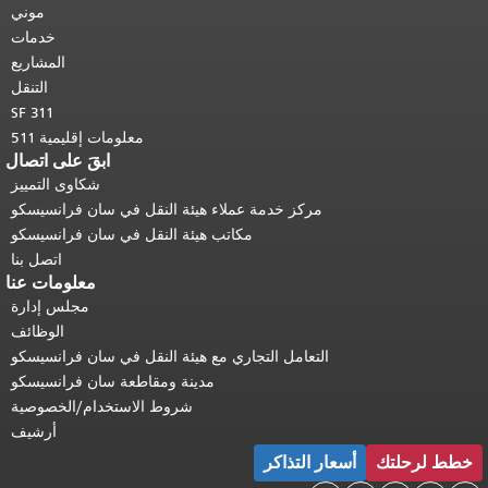
هذه الصفحة في كل صفحة.
العودة إلى
موني
أعلى المحتوى الرئيسي
.
خدمات
المشاريع
التنقل
SF 311
معلومات إقليمية 511
ابقَ على اتصال
شكاوى التمييز
مركز خدمة عملاء هيئة النقل في سان فرانسيسكو
مكاتب هيئة النقل في سان فرانسيسكو
اتصل بنا
معلومات عنا
مجلس إدارة
الوظائف
التعامل التجاري مع هيئة النقل في سان فرانسيسكو
مدينة ومقاطعة سان فرانسيسكو
شروط الاستخدام/الخصوصية
أرشيف
خطط لرحلتك
أسعار التذاكر