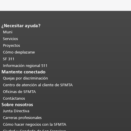
¿Necesitar ayuda?
Fin del contenido de la página.
El resto
de esta página se repite en todas las
Muni
páginas.
Volver al principio del
Servicios
contenido principal
.
Proyectos
Cómo desplazarse
SF 311
Información regional 511
Mantente conectado
Quejas por discriminación
Centro de atención al cliente de SFMTA
Oficinas de SFMTA
Contáctanos
Sobre nosotros
Junta Directiva
Carreras profesionales
Cómo hacer negocios con la SFMTA