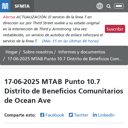
Pasar
SFMTA
Alt
al
nav
Alertas
ACTUALIZACIÓN: El servicio de la línea T en
contenido
dirección sur por Third Street vuelve a su estado original
principal
en la intersección de Third y Armstrong. Una vez
Suscribir
restablecido, un servicio de autobús de enlace reforzará el
servicio de la línea T.
(Más:
35
en las últimas 48 horas)
Hogar
Sobre nosotros
Informes y documentos
17-06-2025 MTAB Punto 10.7 Distrito de Beneficios Comunitarios de Ocean Ave
17-06-2025 MTAB Punto 10.7
Distrito de Beneficios Comunitarios
de Ocean Ave
Comparte esto:
Facebook
Twitter
LinkedIn