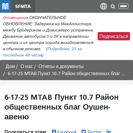
Перейти
SFMTA
Пер
к
нав
Оповещения
ОКОНЧАТЕЛЬНОЕ
общему
ОБНОВЛЕНИЕ: Задержка на МакАллистере
содержанию
между Бродериком и Дивисадеро устранена.
Движение автобусов 5 и 5R в направлении
Подписаться
центра и из центра города возобновляется
в обычном режиме.
(Подробнее:
25
за
последние 48 часов)
Дом
О нас
Отчеты и документы
6-17-25 MTAB Пункт 10.7 Район общественных благ Оушен-авеню
6-17-25 MTAB Пункт 10.7 Район
общественных благ Оушен-
авеню
Поделиться этим:
Facebook
Twitter