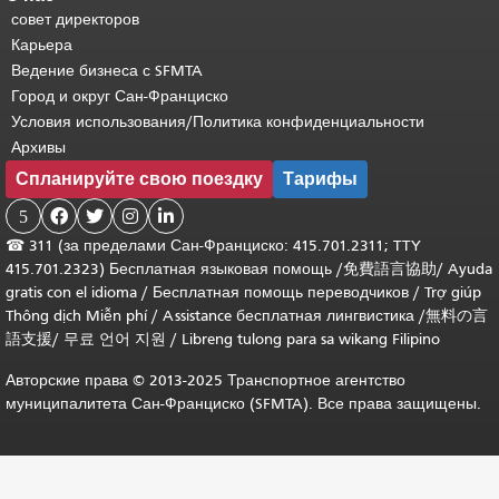
совет директоров
Карьера
Ведение бизнеса с SFMTA
Город и округ Сан-Франциско
Условия использования/Политика конфиденциальности
Архивы
Спланируйте свою поездку
Тарифы
5




☎
311 (за пределами Сан-Франциско: 415.701.2311; TTY
415.701.2323) Бесплатная языковая помощь /
免費語言協助
/
Ayuda
gratis con el idioma
/
Бесплатная помощь переводчиков
/
Trợ giúp
Thông dịch Miễn phí
/
Assistance бесплатная лингвистика
/
無料の言
語支援
/
무료 언어 지원
/
Libreng tulong para sa wikang Filipino
Авторские права © 2013-2025 Транспортное агентство
муниципалитета Сан-Франциско (SFMTA). Все права защищены.