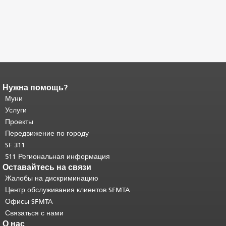
Нужна помощь?
Конец содержимого
страницы.
Муни
Остальная часть этой
страницы повторяется на каждой
Услуги
странице.
Вернуться к началу
Проекты
основного содержимого
.
Передвижение по городу
SF 311
511 Региональная информация
Оставайтесь на связи
Жалобы на дискриминацию
Центр обслуживания клиентов SFMTA
Офисы SFMTA
Связаться с нами
О нас