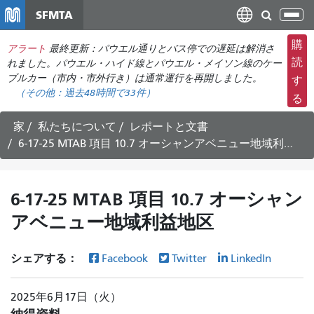
メ
SFMTA
ナ
イ
ビ
ン
購
アラート
最終更新：パウエル通りとバス停での遅延は解消さ
ゲ
コ
読
れました。パウエル・ハイド線とパウエル・メイソン線のケー
ー
ン
ブルカー（市内・市外行き）は通常運行を再開しました。
す
シ
（その他：過去48時間で
33件
）
テ
る
ョ
ン
ン
ツ
家
私たちについて
レポートと文書
の
に
6-17-25 MTAB 項目 10.7 オーシャンアベニュー地域利益地区
切
移
り
動
替
6-17-25 MTAB 項目 10.7 オーシャン
え
アベニュー地域利益地区
シェアする：
Facebook
Twitter
LinkedIn
2025年6月17日（火）