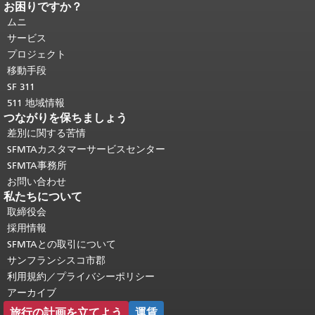
お困りですか？
ページコンテンツの終わり。
このペー
ジの残りの部分はすべてのページで繰
ムニ
り返されます。
メインコンテンツの先
サービス
頭に戻る
。
プロジェクト
移動手段
SF 311
511 地域情報
つながりを保ちましょう
差別に関する苦情
SFMTAカスタマーサービスセンター
SFMTA事務所
お問い合わせ
私たちについて
取締役会
採用情報
SFMTAとの取引について
サンフランシスコ市郡
利用規約／プライバシーポリシー
アーカイブ
旅行の計画を立てよう
運賃