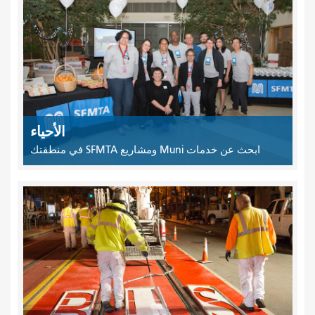
الأحياء
ابحث عن خدمات Muni ومشاريع SFMTA في منطقتك