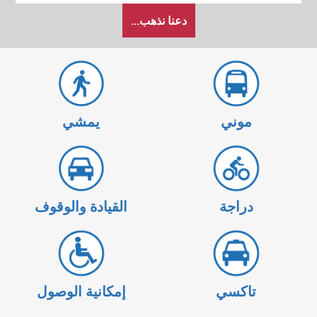
كيف
دعنا نذهب...
أرغب
في
السفر
موني
يمشي
دراجة
القيادة والوقوف
تاكسي
إمكانية الوصول