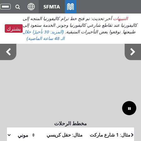
انتقل
SFMTA
تبد
إلى
الت
التنبيهات
آخر تحديث: تم فتح خط ترام كاليفورنيا المتجه إلى
المحتوى
كاليفورنيا عند تقاطع شارعي كاليفورنيا وجونز. الخدمة ستعود إلى
الرئيسي
يشترك
طبيعتها. توقعوا بعض التأخيرات المتبقية.
(المزيد:
30 تأخيرًا
خلال
الـ 48 ساعة الماضية)
أوتسايد لاندز 7-9 أغسطس
مخطط الرحلات
موقع
موقع
البداية
النهاية