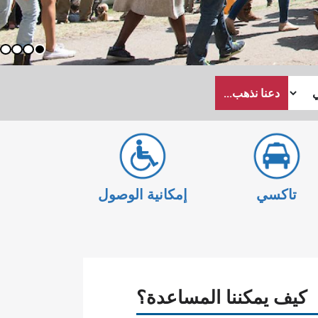
4
3
2
1
دعنا نذهب...
تاكسي
إمكانية الوصول
كيف يمكننا المساعدة؟