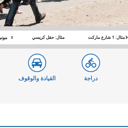
موقع
موقع
كيف
البداية
النهاية
أرغب
في
السفر
دراجة
القيادة والوقوف