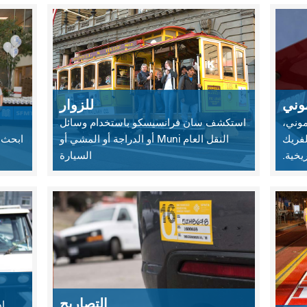
وني
للزوار
وني،
استكشف سان فرانسيسكو باستخدام وسائل
لفريك
النقل العام Muni أو الدراجة أو المشي أو
ريخية.
السيارة
التصاريح
ا