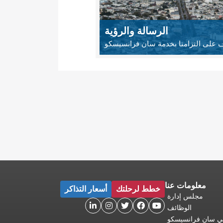
الرسالة والرؤية
 على التزامنا بخدمة سان فرانسيسكو
معلومات عنا
خطط لرحلتك
أسعار التذاكر
مجلس إدارة





الوظائف
 في سان فرانسيسكو