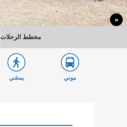
مخطط الرحلات
موني
يمشي