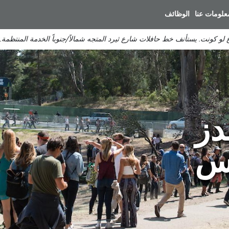
انتقل
علومات عنا
الوظائف
إلى
المحتوى
لو كونت. يستأنف خط حافلات شارع ثيرد المتجه شمالاً/جنوباً الخدمة المنتظمة.
الرئيسي
دز