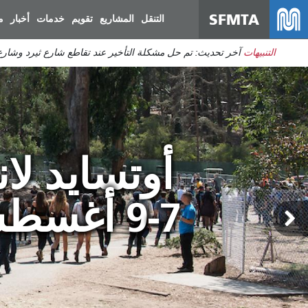
SFMTA
التنقل
المشاريع
تقويم
خدمات
أخبار
م
التنبيهات
آخر تحديث: تم حل مشكلة التأخير عند تقاطع شارع ثيرد وشارع 
أوتسايد لان
7-9 أغسطس