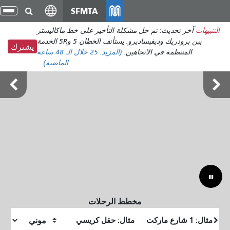
انتقل
SFMTA
تبد
إلى
الت
التنبيهات
آخر تحديث: تم حل مشكلة التأخير على خط ماكاليستر
المحتوى
بين برودريك وديفيساديرو. يستأنف الخطان 5 و5R الخدمة
الرئيسي
يشترك
المنتظمة في الاتجاهين.
(المزيد:
25
خلال الـ 48 ساعة
الماضية)
أوتسايد لاندز 7-9 أغسطس
مخطط الرحلات
موقع
موقع
البداية
النهاية