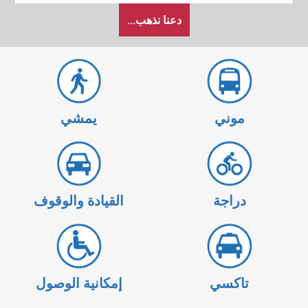
كيف
دعنا نذهب...
أرغب
في
السفر
موني
يمشي
دراجة
القيادة والوقوف
تاكسي
إمكانية الوصول