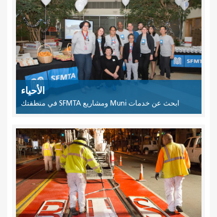
الأحياء
ابحث عن خدمات Muni ومشاريع SFMTA في منطقتك