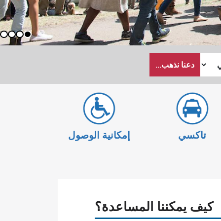
4
3
2
1
دعنا نذهب...
تاكسي
إمكانية الوصول
كيف يمكننا المساعدة؟