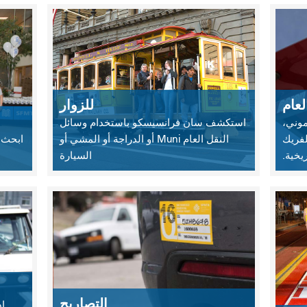
عام
للزوار
وني،
استكشف سان فرانسيسكو باستخدام وسائل
لفريك
النقل العام Muni أو الدراجة أو المشي أو
ريخية.
السيارة
التصاريح
ا