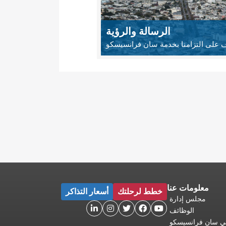
الرسالة والرؤية
 على التزامنا بخدمة سان فرانسيسكو
معلومات عنا
خطط لرحلتك
أسعار التذاكر
مجلس إدارة





الوظائف
 في سان فرانسيسكو