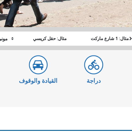
موقع
موقع
كيف
البداية
النهاية
أرغب
في
السفر
دراجة
القيادة والوقوف