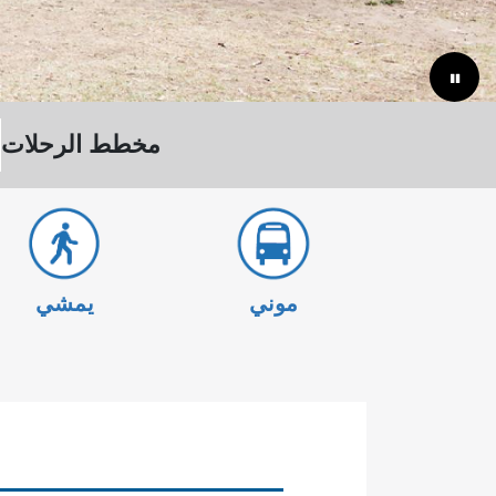
مخطط الرحلات
موني
يمشي