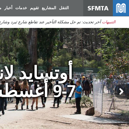
SFMTA
التنقل
المشاريع
تقويم
خدمات
أخبار
م
التنبيهات
آخر تحديث: تم حل مشكلة التأخير عند تقاطع شارع ثيرد وشارع 
أوتسايد لان
7-9 أغسطس