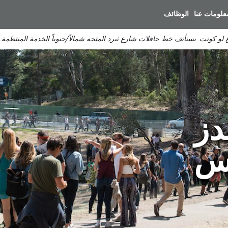
انتقل
علومات عنا
الوظائف
إلى
المحتوى
لو كونت. يستأنف خط حافلات شارع ثيرد المتجه شمالاً/جنوباً الخدمة المنتظمة.
الرئيسي
دز