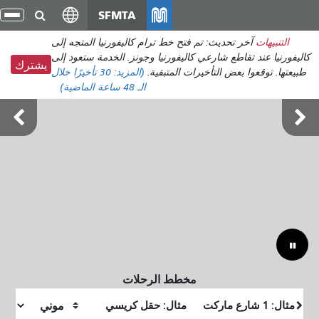
انتقل
SFMTA
تبد
إلى
الت
التنبيهات
آخر تحديث: تم فتح خط ترام كاليفورنيا المتجه إلى
المحتوى
كاليفورنيا عند تقاطع شارعي كاليفورنيا وجونز. الخدمة ستعود إلى
الرئيسي
يشترك
طبيعتها. توقعوا بعض التأخيرات المتبقية.
(المزيد:
30 تأخيرًا
خلال
الـ 48 ساعة الماضية)
أوتسايد لاندز 7-9 أغسطس
مخطط الرحلات
موقع
موقع
البداية
النهاية