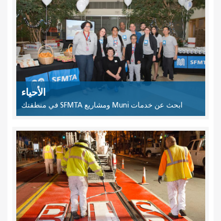
الأحياء
ابحث عن خدمات Muni ومشاريع SFMTA في منطقتك