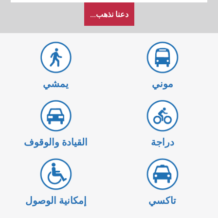
كيف
دعنا نذهب...
أرغب
في
السفر
موني
يمشي
دراجة
القيادة والوقوف
تاكسي
إمكانية الوصول