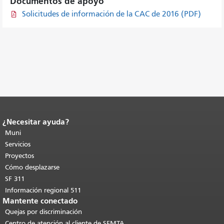
Documentos de apoyo
Solicitudes de información de la CAC de 2016 (PDF)
¿Necesitar ayuda?
Fin del contenido de la página.
El resto
de esta página se repite en todas las
Muni
páginas.
Volver al principio del
Servicios
contenido principal
.
Proyectos
Cómo desplazarse
SF 311
Información regional 511
Mantente conectado
Quejas por discriminación
Centro de atención al cliente de SFMTA