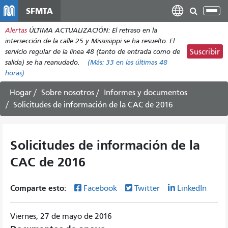
Pasar
SFMTA
Alt
al
nav
Alertas
ÚLTIMA ACTUALIZACIÓN: El retraso en la
contenido
intersección de la calle 25 y Mississippi se ha resuelto. El
principal
servicio regular de la línea 48 (tanto de entrada como de
Suscribir
salida) se ha reanudado.
(Más:
33
en las últimas 48
horas)
Hogar
Sobre nosotros
Informes y documentos
Solicitudes de información de la CAC de 2016
Solicitudes de información de la
CAC de 2016
Comparte esto:
Facebook
Twitter
LinkedIn
Viernes, 27 de mayo de 2016