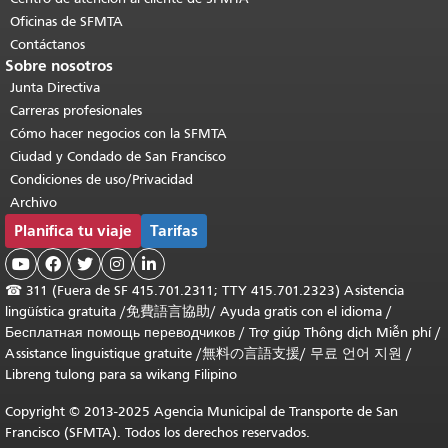
Oficinas de SFMTA
Contáctanos
Sobre nosotros
Junta Directiva
Carreras profesionales
Cómo hacer negocios con la SFMTA
Ciudad y Condado de San Francisco
Condiciones de uso/Privacidad
Archivo
Planifica tu viaje
Tarifas





☎
311 (Fuera de SF 415.701.2311; TTY 415.701.2323) Asistencia
lingüística gratuita /
免費語言協助
/
Ayuda gratis con el idioma
/
Бесплатная помощь переводчиков
/
Trợ giúp Thông dịch Miễn phí
/
Assistance linguistique gratuite
/
無料の言語支援
/
무료 언어 지원
/
Libreng tulong para sa wikang Filipino
Copyright © 2013-2025 Agencia Municipal de Transporte de San
Francisco (SFMTA). Todos los derechos reservados.