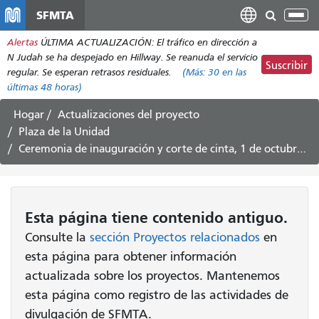
Pasar
SFMTA
Alt
al
nav
Alertas
ÚLTIMA ACTUALIZACIÓN: El tráfico en dirección a
contenido
N Judah se ha despejado en Hillway. Se reanuda el servicio
principal
Suscribir
regular. Se esperan retrasos residuales.
(Más:
30
en las
últimas 48 horas)
Hogar
Actualizaciones del proyecto
Plaza de la Unidad
Ceremonia de inauguración y corte de cinta, 1 de octubre a las 11:00 h.
Esta página tiene contenido antiguo.
Consulte la
sección Proyectos relacionados
en
esta página para obtener información
actualizada sobre los proyectos. Mantenemos
esta página como registro de las actividades de
divulgación de SFMTA.