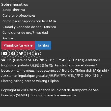
Sobre nosotros
Junta Directiva
Carreras profesionales
Cómo hacer negocios con la SFMTA
Ciudad y Condado de San Francisco
Condiciones de uso/Privacidad
Archivo
Planifica tu viaje
Tarifas





☎
311 (Fuera de SF 415.701.2311; TTY 415.701.2323) Asistencia
lingüística gratuita /
免費語言協助
/
Ayuda gratis con el idioma
/
Бесплатная помощь переводчиков
/
Trợ giúp Thông dịch Miễn phí
/
Assistance linguistique gratuite
/
無料の言語支援
/
무료 언어 지원
/
Libreng tulong para sa wikang Filipino
Copyright © 2013-2025 Agencia Municipal de Transporte de San
Francisco (SFMTA). Todos los derechos reservados.