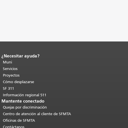
¿Necesitar ayuda?
Fin del contenido de la página.
El resto
de esta página se repite en todas las
Muni
páginas.
Volver al principio del
Servicios
contenido principal
.
Proyectos
Cómo desplazarse
SF 311
Información regional 511
Mantente conectado
Quejas por discriminación
Centro de atención al cliente de SFMTA
Oficinas de SFMTA
Contáctanos