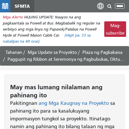
Laktawan
SFMTA
I-
ang
tog
Mga Alerto
HULING UPDATE: Naayos na ang
pangunahing
ang
pagkaantala sa Powell at Bus. Magbabalik ng regular na
nilalaman
Mag-
nab
serbisyo ang mga linya ng Papasok/Palabas na Powell
subscribe
Hyde at Powell Mason Cable Car.
(Higit pa:
33
sa
nakalipas na 48 oras)
Tahanan
Mga Update sa Proyekto
Plaza ng Pagkakaisa
Paggupit ng Ribbon at Seremonya ng Pagbubukas, Oktubre 1, alas-11 ng umaga
May mas lumang nilalaman ang
pahinang ito
Pakitingnan
ang Mga Kaugnay na Proyekto
sa
pahinang ito para sa kasalukuyang
impormasyon tungkol sa proyekto. Itinatago
namin ang pahinang ito bilang talaan ng mga