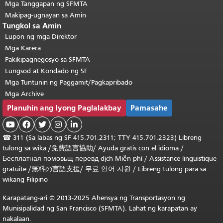
Mga Tanggapan ng SFMTA
Makipag-ugnayan sa Amin
Tungkol sa Amin
Lupon ng mga Direktor
Mga Karera
Pakikipagnegosyo sa SFMTA
Lungsod at Kondado ng SF
Mga Tuntunin ng Paggamit/Pagkapribado
Mga Archive
Planuhin ang Iyong Paglalakbay
Pamasahe





☎
311 (Sa labas ng SF 415.701.2311; TTY 415.701.2323) Libreng
tulong sa wika /
免費語言協助
/
Ayuda gratis con el idioma
/
Бесплатная
помовьщ
перевд
dịch Miễn phí
/
Assistance linguistique
gratuite
/
無料の言語支援
/
무료 언어 지원
/
Libreng tulong para sa
wikang Filipino
Karapatang-ari © 2013-2025 Ahensya ng Transportasyon ng
Munisipalidad ng San Francisco (SFMTA). Lahat ng karapatan ay
nakalaan.