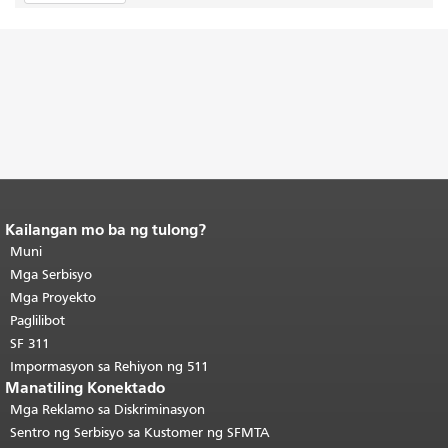
Kailangan mo ba ng tulong?
Katapusan ng nilalaman ng
pahina.
Muni
Ang natitirang bahagi ng
pahinang ito ay nauulit sa bawat
Mga Serbisyo
pahina.
Bumalik sa tuktok ng
Mga Proyekto
pangunahing nilalaman
.
Paglilibot
SF 311
Impormasyon sa Rehiyon ng 511
Manatiling Konektado
Mga Reklamo sa Diskriminasyon
Sentro ng Serbisyo sa Kustomer ng SFMTA