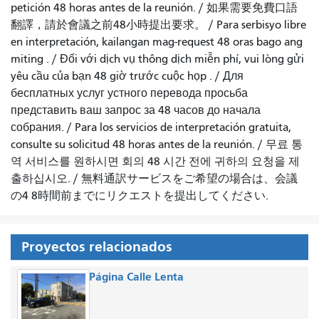
petición 48 horas antes de la reunión.
/
如果需要免費口語
翻譯，請於會議之前48小時提出要求
。 /
Para serbisyo libre
en interpretación, kailangan mag-request 48 oras bago ang
miting
. /
Đối với dịch vụ thông dịch miễn phí, vui lòng gửi
yêu cầu của bạn 48 giờ trước cuộc họp
. /
Для
бесплатных услуг устного перевода просьба
представить ваш запрос за 48 часов до начала
собрания.
/
Para los servicios de interpretación gratuita,
consulte su solicitud 48 horas antes de la reunión.
/
무료 통
역 서비스를 원하시면 회의 48 시간 전에 귀하의 요청을 제
출하십시오.
/
無料通訳サービスをご希望の場合は、会議
の4 8時間前までにリクエストを提出してください.
Proyectos relacionados
Página Calle Lenta