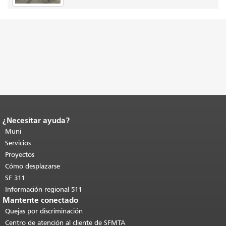
¿Necesitar ayuda?
Fin del contenido de la página.
El resto
de esta página se repite en todas las
Muni
páginas.
Volver al principio del
Servicios
contenido principal
.
Proyectos
Cómo desplazarse
SF 311
Información regional 511
Mantente conectado
Quejas por discriminación
Centro de atención al cliente de SFMTA