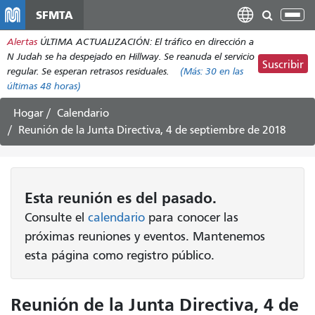
Pasar
SFMTA
Alt
al
nav
Alertas
ÚLTIMA ACTUALIZACIÓN: El tráfico en dirección a
contenido
N Judah se ha despejado en Hillway. Se reanuda el servicio
principal
Suscribir
regular. Se esperan retrasos residuales.
(Más:
30
en las
últimas 48 horas)
Hogar
Calendario
Reunión de la Junta Directiva, 4 de septiembre de 2018
Esta
reunión
es del pasado.
Consulte el
calendario
para conocer las
próximas reuniones y eventos. Mantenemos
esta página como registro público.
Reunión de la Junta Directiva, 4 de