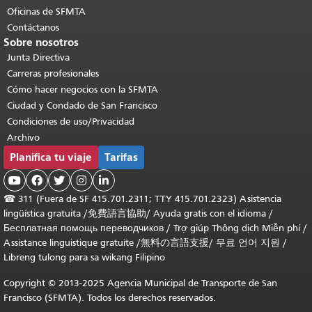
Oficinas de SFMTA
Contáctanos
Sobre nosotros
Junta Directiva
Carreras profesionales
Cómo hacer negocios con la SFMTA
Ciudad y Condado de San Francisco
Condiciones de uso/Privacidad
Archivo
Planifica tu viaje
Tarifas





☎
311 (Fuera de SF 415.701.2311; TTY 415.701.2323) Asistencia
lingüística gratuita /
免費語言協助
/
Ayuda gratis con el idioma
/
Бесплатная помощь переводчиков
/
Trợ giúp Thông dịch Miễn phí
/
Assistance linguistique gratuite
/
無料の言語支援
/
무료 언어 지원
/
Libreng tulong para sa wikang Filipino
Copyright © 2013-2025 Agencia Municipal de Transporte de San
Francisco (SFMTA). Todos los derechos reservados.