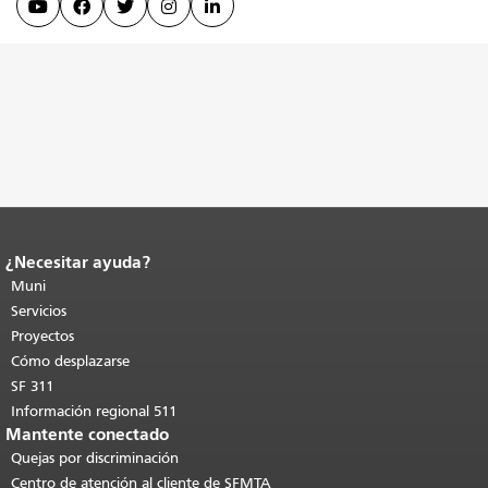





¿Necesitar ayuda?
Fin del contenido de la página.
El resto
de esta página se repite en todas las
Muni
páginas.
Volver al principio del
Servicios
contenido principal
.
Proyectos
Cómo desplazarse
SF 311
Información regional 511
Mantente conectado
Quejas por discriminación
Centro de atención al cliente de SFMTA