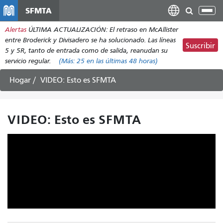
Pasar
SFMTA
Alt
al
nav
Alertas
ÚLTIMA ACTUALIZACIÓN: El retraso en McAllister
contenido
entre Broderick y Divisadero se ha solucionado. Las líneas
principal
Suscribir
5 y 5R, tanto de entrada como de salida, reanudan su
servicio regular.
(Más:
25
en las últimas 48 horas)
Hogar
VIDEO: Esto es SFMTA
VIDEO: Esto es SFMTA