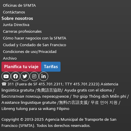
Oficinas de SFMTA
Contáctanos
Sobre nosotros
Junta Directiva
Carreras profesionales
Cómo hacer negocios con la SFMTA
Ciudad y Condado de San Francisco
Condiciones de uso/Privacidad
Archivo
Planifica tu viaje
Tarifas





☎
311 (Fuera de SF 415.701.2311; TTY 415.701.2323) Asistencia
lingüística gratuita /
免費語言協助
/
Ayuda gratis con el idioma
/
Бесплатная помощь переводчиков
/
Trợ giúp Thông dịch Miễn phí
/
Assistance linguistique gratuite
/
無料の言語支援
/
무료 언어 지원
/
Libreng tulong para sa wikang Filipino
Copyright © 2013-2025 Agencia Municipal de Transporte de San
Francisco (SFMTA). Todos los derechos reservados.