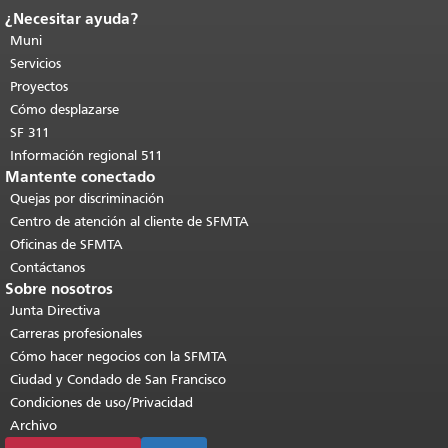
¿Necesitar ayuda?
Fin del contenido de la página.
El resto
de esta página se repite en todas las
Muni
páginas.
Volver al principio del
Servicios
contenido principal
.
Proyectos
Cómo desplazarse
SF 311
Información regional 511
Mantente conectado
Quejas por discriminación
Centro de atención al cliente de SFMTA
Oficinas de SFMTA
Contáctanos
Sobre nosotros
Junta Directiva
Carreras profesionales
Cómo hacer negocios con la SFMTA
Ciudad y Condado de San Francisco
Condiciones de uso/Privacidad
Archivo