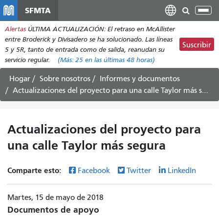
Pasar
SFMTA
Alt
al
nav
Alertas
ÚLTIMA ACTUALIZACIÓN: El retraso en McAllister
contenido
entre Broderick y Divisadero se ha solucionado. Las líneas
principal
Suscribir
5 y 5R, tanto de entrada como de salida, reanudan su
servicio regular.
(Más:
25
en las últimas 48 horas)
Hogar
Sobre nosotros
Informes y documentos
Actualizaciones del proyecto para una calle Taylor más segura
Actualizaciones del proyecto para
una calle Taylor más segura
Comparte esto:
Facebook
Twitter
LinkedIn
Martes, 15 de mayo de 2018
Documentos de apoyo