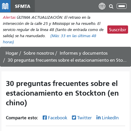
Pasar
SFMTA
Alt
al
nav
Alertas
ÚLTIMA ACTUALIZACIÓN: El retraso en la
contenido
intersección de la calle 25 y Mississippi se ha resuelto. El
principal
servicio regular de la línea 48 (tanto de entrada como de
Suscribir
salida) se ha reanudado.
(Más:
33
en las últimas 48
horas)
Hogar
Sobre nosotros
Informes y documentos
30 preguntas frecuentes sobre el estacionamiento en Stockton (en chino)
30 preguntas frecuentes sobre el
estacionamiento en Stockton (en
chino)
Comparte esto:
Facebook
Twitter
LinkedIn