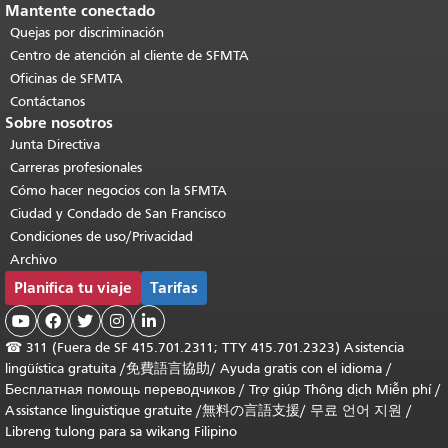
Mantente conectado
Quejas por discriminación
Centro de atención al cliente de SFMTA
Oficinas de SFMTA
Contáctanos
Sobre nosotros
Junta Directiva
Carreras profesionales
Cómo hacer negocios con la SFMTA
Ciudad y Condado de San Francisco
Condiciones de uso/Privacidad
Archivo
Planifica tu viaje
Tarifas





☎
311 (Fuera de SF 415.701.2311; TTY 415.701.2323) Asistencia
lingüística gratuita /
免費語言協助
/
Ayuda gratis con el idioma
/
Бесплатная помощь переводчиков
/
Trợ giúp Thông dịch Miễn phí
/
Assistance linguistique gratuite
/
無料の言語支援
/
무료 언어 지원
/
Libreng tulong para sa wikang Filipino