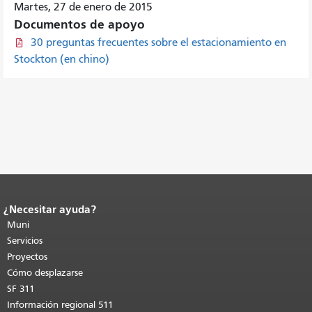
Martes, 27 de enero de 2015
Documentos de apoyo
30 preguntas frecuentes sobre el estacionamiento en
Stockton (en chino)
¿Necesitar ayuda?
Fin del contenido de la página.
El resto
de esta página se repite en todas las
Muni
páginas.
Volver al principio del
Servicios
contenido principal
.
Proyectos
Cómo desplazarse
SF 311
Información regional 511