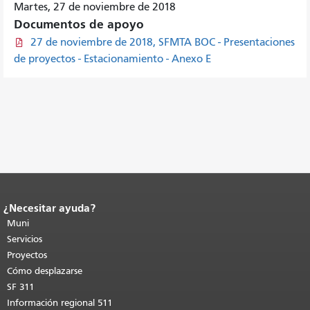
Martes, 27 de noviembre de 2018
Documentos de apoyo
27 de noviembre de 2018, SFMTA BOC - Presentaciones
de proyectos - Estacionamiento - Anexo E
¿Necesitar ayuda?
Fin del contenido de la página.
El resto
de esta página se repite en todas las
Muni
páginas.
Volver al principio del
Servicios
contenido principal
.
Proyectos
Cómo desplazarse
SF 311
Información regional 511