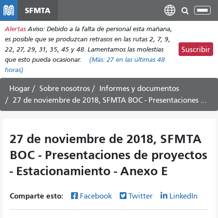
Pasar
SFMTA
Alt
al
nav
Alertas
Aviso: Debido a la falta de personal esta mañana,
contenido
es posible que se produzcan retrasos en las rutas 2, 7, 9,
principal
22, 27, 29, 31, 35, 45 y 48. Lamentamos las molestias
Suscribir
que esto pueda ocasionar.
(Más:
27
en las últimas 48
horas)
Hogar
Sobre nosotros
Informes y documentos
27 de noviembre de 2018, SFMTA BOC - Presentaciones de proyectos - Estacionamiento - Anexo E
27 de noviembre de 2018, SFMTA
BOC - Presentaciones de proyectos
- Estacionamiento - Anexo E
Comparte esto:
Facebook
Twitter
LinkedIn