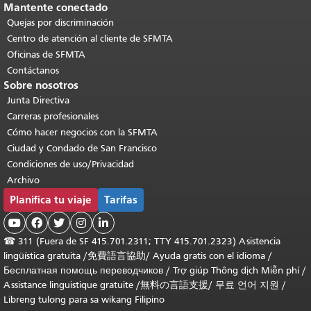
Mantente conectado
Quejas por discriminación
Centro de atención al cliente de SFMTA
Oficinas de SFMTA
Contáctanos
Sobre nosotros
Junta Directiva
Carreras profesionales
Cómo hacer negocios con la SFMTA
Ciudad y Condado de San Francisco
Condiciones de uso/Privacidad
Archivo
Planifica tu viaje
Tarifas





☎
311 (Fuera de SF 415.701.2311; TTY 415.701.2323) Asistencia
lingüística gratuita /
免費語言協助
/
Ayuda gratis con el idioma
/
Бесплатная помощь переводчиков
/
Trợ giúp Thông dịch Miễn phí
/
Assistance linguistique gratuite
/
無料の言語支援
/
무료 언어 지원
/
Libreng tulong para sa wikang Filipino