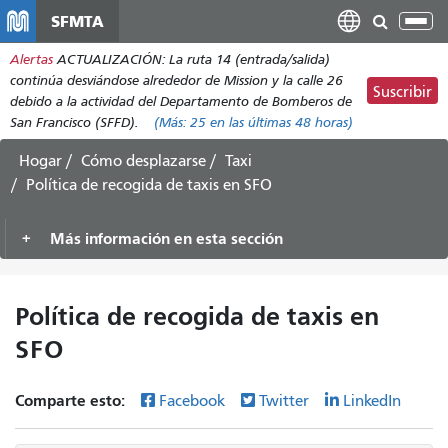
Pasar
SFMTA
Alt
al
nav
Alertas
ACTUALIZACIÓN: La ruta 14 (entrada/salida)
contenido
continúa desviándose alrededor de Mission y la calle 26
principal
Suscribir
debido a la actividad del Departamento de Bomberos de
San Francisco (SFFD).
(Más:
25
en las últimas 48 horas)
Hogar
Cómo desplazarse
Taxi
Política de recogida de taxis en SFO
Más información en esta sección
Política de recogida de taxis en
SFO
Comparte esto:
Facebook
Twitter
LinkedIn