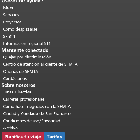
¿Necesitar ayuda?
Fin del contenido de la página.
El resto
de esta página se repite en todas las
Muni
páginas.
Volver al principio del
Servicios
contenido principal
.
Proyectos
Cómo desplazarse
SF 311
Información regional 511
Mantente conectado
Quejas por discriminación
Centro de atención al cliente de SFMTA
Oficinas de SFMTA
Contáctanos
Sobre nosotros
Junta Directiva
Carreras profesionales
Cómo hacer negocios con la SFMTA
Ciudad y Condado de San Francisco
Condiciones de uso/Privacidad
Archivo
Planifica tu viaje
Tarifas