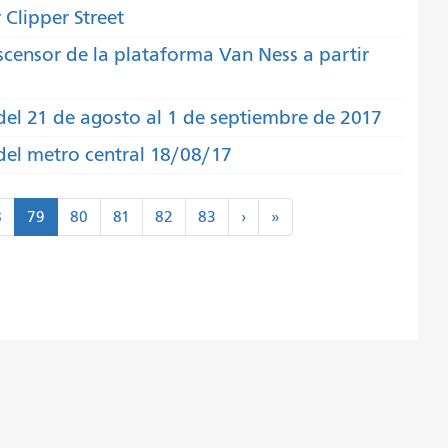
Clipper Street
scensor de la plataforma Van Ness a partir
del 21 de agosto al 1 de septiembre de 2017
 del metro central 18/08/17
Siguiente
Último
8
79
80
81
82
83
›
»
>
»