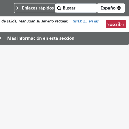
Enlaces rápidos
Español
de salida, reanudan su servicio regular.
(Más:
25
en las
Suscribir
Más información en esta sección