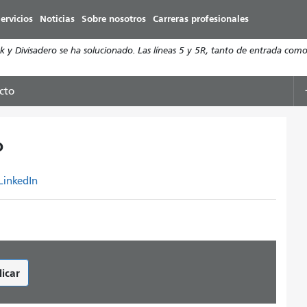
Pasar
ervicios
Noticias
Sobre nosotros
Carreras profesionales
al
contenido
y Divisadero se ha solucionado. Las líneas 5 y 5R, tanto de entrada como 
principal
cto
o
LinkedIn
licar