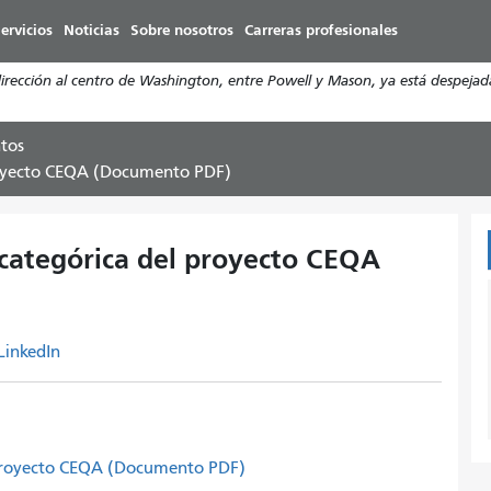
Pasar
ervicios
Noticias
Sobre nosotros
Carreras profesionales
al
contenido
cción al centro de Washington, entre Powell y Mason, ya está despejada. S
principal
tos
royecto CEQA (Documento PDF)
categórica del proyecto CEQA
LinkedIn
 proyecto CEQA (Documento PDF)