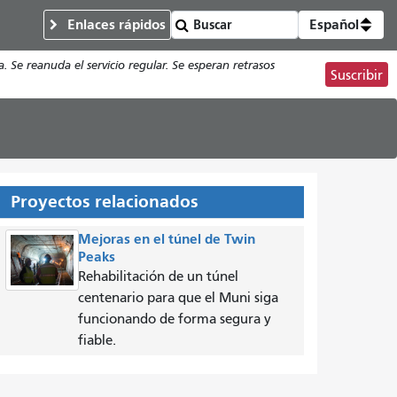
Enlaces rápidos
Español
e reanuda el servicio regular. Se esperan retrasos
Suscribir
Proyectos relacionados
Mejoras en el túnel de Twin
Peaks
Rehabilitación de un túnel
centenario para que el Muni siga
funcionando de forma segura y
fiable.