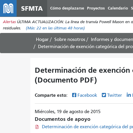
SFMTA
Cómo desplazarse
Proyectos
Calendario
S
Alertas
ÚLTIMA ACTUALIZACIÓN: La línea de tranvía Powell Mason en dire
residuales.
(Más:
22
en las últimas 48 horas)
Hogar
Sobre nosotros
Informes y documen
Determinación de exención categórica del p
Determinación de exención 
(Documento PDF)
Comparte esto:
Facebook
Twitter
Miércoles, 19 de agosto de 2015
Documentos de apoyo
Determinación de exención categórica del