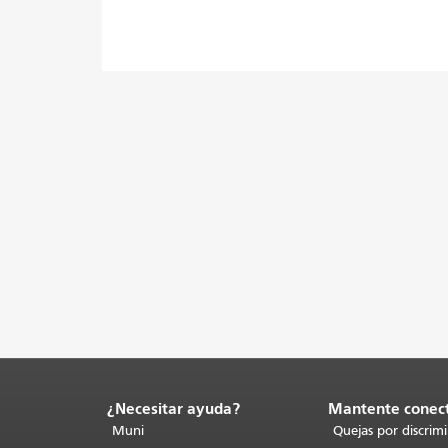
¿Necesitar ayuda?
Mantente conec
Fin
del
Muni
Quejas por discrim