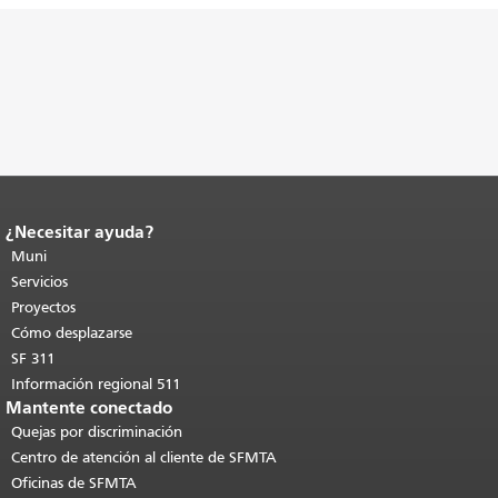
¿Necesitar ayuda?
Fin del contenido de la página.
El resto
de esta página se repite en todas las
Muni
páginas.
Volver al principio del
Servicios
contenido principal
.
Proyectos
Cómo desplazarse
SF 311
Información regional 511
Mantente conectado
Quejas por discriminación
Centro de atención al cliente de SFMTA
Oficinas de SFMTA