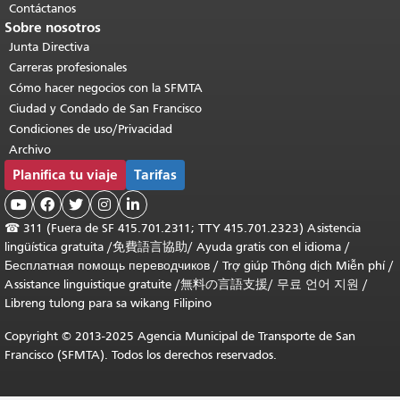
Contáctanos
Sobre nosotros
Junta Directiva
Carreras profesionales
Cómo hacer negocios con la SFMTA
Ciudad y Condado de San Francisco
Condiciones de uso/Privacidad
Archivo
Planifica tu viaje
Tarifas





☎
311 (Fuera de SF 415.701.2311; TTY 415.701.2323) Asistencia
lingüística gratuita /
免費語言協助
/
Ayuda gratis con el idioma
/
Бесплатная помощь переводчиков
/
Trợ giúp Thông dịch Miễn phí
/
Assistance linguistique gratuite
/
無料の言語支援
/
무료 언어 지원
/
Libreng tulong para sa wikang Filipino
Copyright © 2013-2025 Agencia Municipal de Transporte de San
Francisco (SFMTA). Todos los derechos reservados.