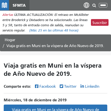
Pasar
SFMTA
Alt
al
nav
Alertas
ÚLTIMA ACTUALIZACIÓN: El retraso en McAllister
contenido
entre Broderick y Divisadero se ha solucionado. Las líneas
principal
Suscribir
5 y 5R, tanto de entrada como de salida, reanudan su
servicio regular.
(Más:
25
en las últimas 48 horas)
Hogar
Viaja gratis en Muni en la víspera de Año Nuevo de 2019.
Viaja gratis en Muni en la víspera
de Año Nuevo de 2019.
Comparte esto:
Facebook
Twitter
LinkedIn
Miércoles, 18 de diciembre de 2019
Viaja gratis en Muni en la víspera de Año Nuevo de