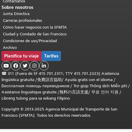
Contáctanos
Sobre nosotros
Junta Directiva
Carreras profesionales
Cómo hacer negocios con la SFMTA
Ciudad y Condado de San Francisco
Condiciones de uso/Privacidad
Archivo
Planifica tu viaje
Tarifas





☎
311 (Fuera de SF 415.701.2311; TTY 415.701.2323) Asistencia
lingüística gratuita /
免費語言協助
/
Ayuda gratis con el idioma
/
Бесплатная помощь переводчиков
/
Trợ giúp Thông dịch Miễn phí
/
Assistance linguistique gratuite
/
無料の言語支援
/
무료 언어 지원
/
Libreng tulong para sa wikang Filipino
Copyright © 2013-2025 Agencia Municipal de Transporte de San
Francisco (SFMTA). Todos los derechos reservados.