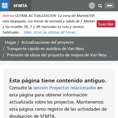
Pasar
SFMTA
Alt
al
nav
Alertas
ÚLTIMA ACTUALIZACIÓN: La zona de Market/5th
contenido
está despejada. Los trenes de entrada y salida de F Market
principal
Suscribir
y los muelles 5R, 7 y 9R reanudan su ruta y servicio
habituales.
(Más:
24
en las últimas 48 horas)
Hogar
Actualizaciones del proyecto
Transporte rápido en autobús de Van Ness
Previsión de obras del proyecto de mejora de Van Ness: del 12 al 23 de abril de 2021
Esta página tiene contenido antiguo.
Consulte la
sección Proyectos relacionados
en
esta página para obtener información
actualizada sobre los proyectos. Mantenemos
esta página como registro de las actividades de
divulgación de SFMTA.