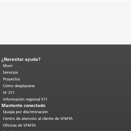
¿Necesitar ayuda?
Fin del contenido de la página.
El resto
de esta página se repite en todas las
Muni
páginas.
Volver al principio del
Servicios
contenido principal
.
Proyectos
Cómo desplazarse
SF 311
Información regional 511
Mantente conectado
Quejas por discriminación
Centro de atención al cliente de SFMTA
Oficinas de SFMTA