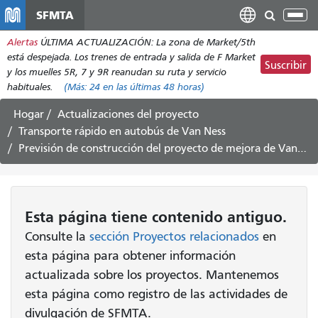
Pasar
SFMTA
Alt
al
nav
Alertas
ÚLTIMA ACTUALIZACIÓN: La zona de Market/5th
contenido
está despejada. Los trenes de entrada y salida de F Market
principal
Suscribir
y los muelles 5R, 7 y 9R reanudan su ruta y servicio
habituales.
(Más:
24
en las últimas 48 horas)
Hogar
Actualizaciones del proyecto
Transporte rápido en autobús de Van Ness
Previsión de construcción del proyecto de mejora de Van Ness: del 19 al 30 de abril de 2021
Esta página tiene contenido antiguo.
Consulte la
sección Proyectos relacionados
en
esta página para obtener información
actualizada sobre los proyectos. Mantenemos
esta página como registro de las actividades de
divulgación de SFMTA.