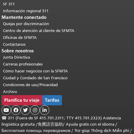
SF 311
Información regional 511
Mantente conectado
Quejas por discriminación
Centro de atención al cliente de SFMTA
Oficinas de SFMTA
Contáctanos
Sobre nosotros
Junta Directiva
Carreras profesionales
Cómo hacer negocios con la SFMTA
Ciudad y Condado de San Francisco
Condiciones de uso/Privacidad
Archivo
Planifica tu viaje
Tarifas





☎
311 (Fuera de SF 415.701.2311; TTY 415.701.2323) Asistencia
lingüística gratuita /
免費語言協助
/
Ayuda gratis con el idioma
/
Бесплатная помощь переводчиков
/
Trợ giúp Thông dịch Miễn phí
/