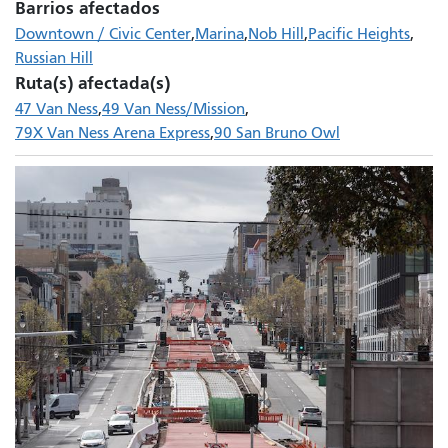
Barrios afectados
Downtown / Civic Center
Marina
Nob Hill
Pacific Heights
Russian Hill
Ruta(s) afectada(s)
47 Van Ness
49 Van Ness/Mission
79X Van Ness Arena Express
90 San Bruno Owl