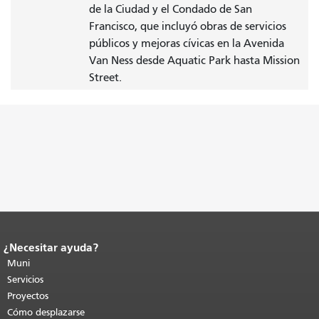
de la Ciudad y el Condado de San
Francisco, que incluyó obras de servicios
públicos y mejoras cívicas en la Avenida
Van Ness desde Aquatic Park hasta Mission
Street.
¿Necesitar ayuda?
Fin del contenido de la página.
El resto
de esta página se repite en todas las
Muni
páginas.
Volver al principio del
Servicios
contenido principal
.
Proyectos
Cómo desplazarse