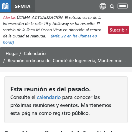
Pasar
SFMTA
Alt
al
nav
Alertas
ÚLTIMA ACTUALIZACIÓN: El retraso cerca de la
contenido
intersección de la calle 19 y Holloway se ha resuelto. El
principal
servicio de la línea M Ocean View en dirección al centro
Suscribir
de la ciudad se reanuda.
(Más:
22
en las últimas 48
horas)
Hogar
Calendario
Reunión ordinaria del Comité de Ingeniería, Mantenimiento y Seguridad (EMSC), 28 de abril de 2021
Esta
reunión
es del pasado.
Consulte el
calendario
para conocer las
próximas reuniones y eventos. Mantenemos
esta página como registro público.