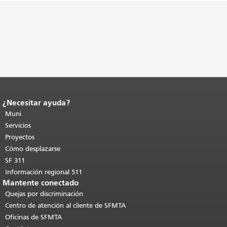
¿Necesitar ayuda?
Fin del contenido de la página.
El resto
de esta página se repite en todas las
Muni
páginas.
Volver al principio del
Servicios
contenido principal
.
Proyectos
Cómo desplazarse
SF 311
Información regional 511
Mantente conectado
Quejas por discriminación
Centro de atención al cliente de SFMTA
Oficinas de SFMTA