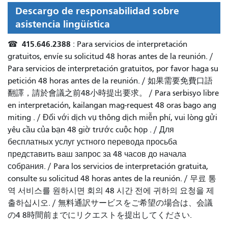
Descargo de responsabilidad sobre
asistencia lingüística
415.646.2388
☎
: Para servicios de interpretación
gratuitos, envíe su solicitud 48 horas antes de la reunión. /
Para servicios de interpretación gratuitos, por favor haga su
petición 48 horas antes de la reunión.
/
如果需要免費口語
翻譯，請於會議之前48小時提出要求
。 /
Para serbisyo libre
en interpretación, kailangan mag-request 48 oras bago ang
miting
. /
Đối với dịch vụ thông dịch miễn phí, vui lòng gửi
yêu cầu của bạn 48 giờ trước cuộc họp
. /
Для
бесплатных услуг устного перевода просьба
представить ваш запрос за 48 часов до начала
собрания.
/
Para los servicios de interpretación gratuita,
consulte su solicitud 48 horas antes de la reunión.
/
무료 통
역 서비스를 원하시면 회의 48 시간 전에 귀하의 요청을 제
출하십시오.
/
無料通訳サービスをご希望の場合は、会議
の4 8時間前までにリクエストを提出してください.