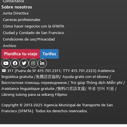
Contáctanos
Sobre nosotros
Junta Directiva
Carreras profesionales
Cómo hacer negocios con la SFMTA
Ciudad y Condado de San Francisco
Condiciones de uso/Privacidad
Archivo
Planifica tu viaje
Tarifas





☎
311 (Fuera de SF 415.701.2311; TTY 415.701.2323) Asistencia
lingüística gratuita /
免費語言協助
/
Ayuda gratis con el idioma
/
Бесплатная помощь переводчиков
/
Trợ giúp Thông dịch Miễn phí
/
Assistance linguistique gratuite
/
無料の言語支援
/
무료 언어 지원
/
Libreng tulong para sa wikang Filipino
Copyright © 2013-2025 Agencia Municipal de Transporte de San
Francisco (SFMTA). Todos los derechos reservados.