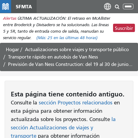
Pasar
SFMTA
Alt
al
nav
Alertas
ÚLTIMA ACTUALIZACIÓN: El retraso en McAllister
contenido
entre Broderick y Divisadero se ha solucionado. Las líneas
principal
Suscribir
5 y 5R, tanto de entrada como de salida, reanudan su
servicio regular.
(Más:
25
en las últimas 48 horas)
Hogar
Actualizaciones sobre viajes y transporte público
Transporte rápido en autobús de Van Ness
Previsión de Van Ness Construction: del 19 al 30 de junio de 2017
Esta página tiene contenido antiguo.
Consulte la
sección Proyectos relacionados
en
esta página para obtener información
actualizada sobre los proyectos. Consulte
la
sección Actualizaciones de viajes y
transporte
para obtener información