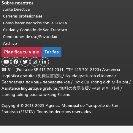
Sobre nosotros
Junta Directiva
Carreras profesionales
Cómo hacer negocios con la SFMTA
Ciudad y Condado de San Francisco
Condiciones de uso/Privacidad
Archivo
Planifica tu viaje
Tarifas





☎
311 (Fuera de SF 415.701.2311; TTY 415.701.2323) Asistencia
lingüística gratuita /
免費語言協助
/
Ayuda gratis con el idioma
/
Бесплатная помощь переводчиков
/
Trợ giúp Thông dịch Miễn phí
/
Assistance linguistique gratuite
/
無料の言語支援
/
무료 언어 지원
/
Libreng tulong para sa wikang Filipino
Copyright © 2013-2025 Agencia Municipal de Transporte de San
Francisco (SFMTA). Todos los derechos reservados.