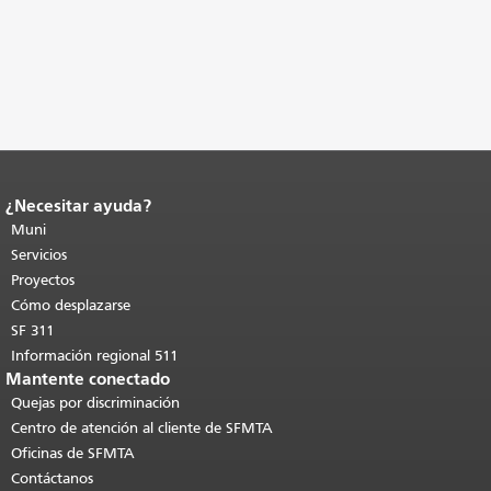
¿Necesitar ayuda?
Fin del contenido de la página.
El resto
de esta página se repite en todas las
Muni
páginas.
Volver al principio del
Servicios
contenido principal
.
Proyectos
Cómo desplazarse
SF 311
Información regional 511
Mantente conectado
Quejas por discriminación
Centro de atención al cliente de SFMTA
Oficinas de SFMTA
Contáctanos