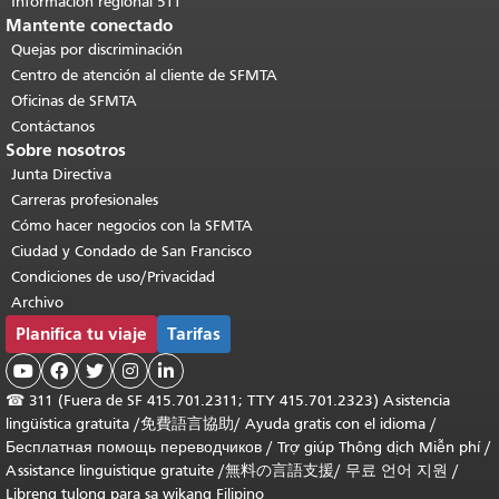
Información regional 511
Mantente conectado
Quejas por discriminación
Centro de atención al cliente de SFMTA
Oficinas de SFMTA
Contáctanos
Sobre nosotros
Junta Directiva
Carreras profesionales
Cómo hacer negocios con la SFMTA
Ciudad y Condado de San Francisco
Condiciones de uso/Privacidad
Archivo
Planifica tu viaje
Tarifas





☎
311 (Fuera de SF 415.701.2311; TTY 415.701.2323) Asistencia
lingüística gratuita /
免費語言協助
/
Ayuda gratis con el idioma
/
Бесплатная помощь переводчиков
/
Trợ giúp Thông dịch Miễn phí
/
Assistance linguistique gratuite
/
無料の言語支援
/
무료 언어 지원
/
Libreng tulong para sa wikang Filipino