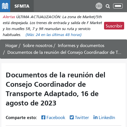
Pasar
SFMTA
Alt
al
nav
Alertas
ÚLTIMA ACTUALIZACIÓN: La zona de Market/5th
contenido
está despejada. Los trenes de entrada y salida de F Market
principal
Suscribir
y los muelles 5R, 7 y 9R reanudan su ruta y servicio
habituales.
(Más:
24
en las últimas 48 horas)
Hogar
Sobre nosotros
Informes y documentos
Documentos de la reunión del Consejo Coordinador de Transporte Adaptado, 16 de agosto de 2023
Documentos de la reunión del
Consejo Coordinador de
Transporte Adaptado, 16 de
agosto de 2023
Comparte esto:
Facebook
Twitter
LinkedIn