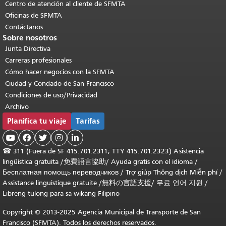
Centro de atención al cliente de SFMTA
Oficinas de SFMTA
Contáctanos
Sobre nosotros
Junta Directiva
Carreras profesionales
Cómo hacer negocios con la SFMTA
Ciudad y Condado de San Francisco
Condiciones de uso/Privacidad
Archivo
Planifica tu viaje
Tarifas





☎
311 (Fuera de SF 415.701.2311; TTY 415.701.2323) Asistencia
lingüística gratuita /
免費語言協助
/
Ayuda gratis con el idioma
/
Бесплатная помощь переводчиков
/
Trợ giúp Thông dịch Miễn phí
/
Assistance linguistique gratuite
/
無料の言語支援
/
무료 언어 지원
/
Libreng tulong para sa wikang Filipino
Copyright © 2013-2025 Agencia Municipal de Transporte de San
Francisco (SFMTA). Todos los derechos reservados.