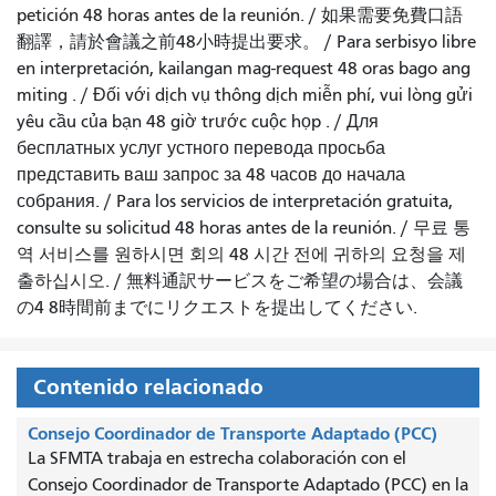
petición 48 horas antes de la reunión.
/
如果需要免費口語
翻譯，請於會議之前48小時提出要求
。 /
Para serbisyo libre
en interpretación, kailangan mag-request 48 oras bago ang
miting
. /
Đối với dịch vụ thông dịch miễn phí, vui lòng gửi
yêu cầu của bạn 48 giờ trước cuộc họp
. /
Для
бесплатных услуг устного перевода просьба
представить ваш запрос за 48 часов до начала
собрания.
/
Para los servicios de interpretación gratuita,
consulte su solicitud 48 horas antes de la reunión.
/
무료 통
역 서비스를 원하시면 회의 48 시간 전에 귀하의 요청을 제
출하십시오.
/
無料通訳サービスをご希望の場合は、会議
の4 8時間前までにリクエストを提出してください.
Contenido relacionado
Consejo Coordinador de Transporte Adaptado (PCC)
La SFMTA trabaja en estrecha colaboración con el
Consejo Coordinador de Transporte Adaptado (PCC) en la