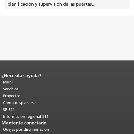
planificación y supervisión de las puertas...
¿Necesitar ayuda?
Fin del contenido de la página.
El resto
de esta página se repite en todas las
Muni
páginas.
Volver al principio del
Servicios
contenido principal
.
Proyectos
Cómo desplazarse
SF 311
Información regional 511
Mantente conectado
Quejas por discriminación