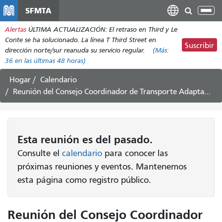
Pasar
SFMTA
Alt
al
nav
Alertas
ÚLTIMA ACTUALIZACIÓN: El retraso en Third y Le
contenido
Conte se ha solucionado. La línea T Third Street en
principal
Suscribir
dirección norte/sur reanuda su servicio regular.
(Más:
36
en las últimas 48 horas)
Hogar
Calendario
Reunión del Consejo Coordinador de Transporte Adaptado, 17 de enero de 2024
Esta
reunión
es del pasado.
Consulte el
calendario
para conocer las
próximas reuniones y eventos. Mantenemos
esta página como registro público.
Reunión del Consejo Coordinador